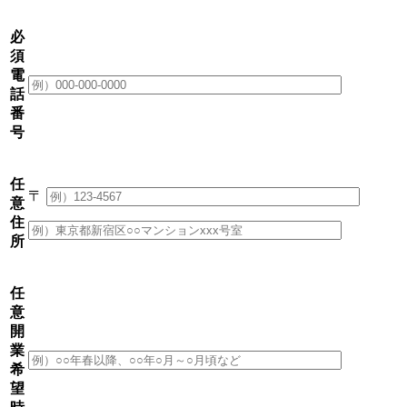
必
須
電
話
番
号
任
〒
意
住
所
任
意
開
業
希
望