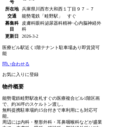
号
所在地
兵庫県川西市大和西１丁目９７－７
交通
能勢電鉄「畦野駅」 すぐ
募集科
皮膚科
眼科
泌尿器科
精神･心内
脳神経外
目
科
更新日
2026-3-2
医療ビル
駅近く
1階テナント
駐車場あり
即賃貸可
能
問い合わせる
お気に入りに登録
物件概要
能勢電鉄畦野駅改札すぐの医療複合ビル1階区画
で、約36坪のスケルトン渡し。
無料提携駐車場約15台付きで車利用にも対応可
能。
周辺には内科・整形外科・耳鼻咽喉科などが盛業