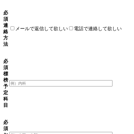
必
須
連
メールで返信して欲しい
電話で連絡して欲しい
絡
方
法
必
須
標
榜
予
定
科
目
必
須