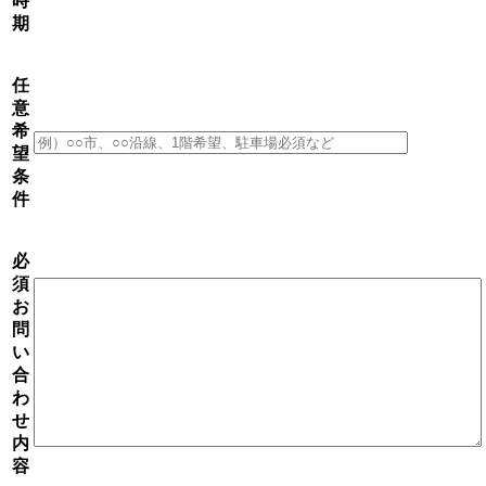
時
期
任
意
希
望
条
件
必
須
お
問
い
合
わ
せ
内
容