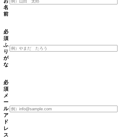
お
名
前
必
須
ふ
り
が
な
必
須
メ
ー
ル
ア
ド
レ
ス