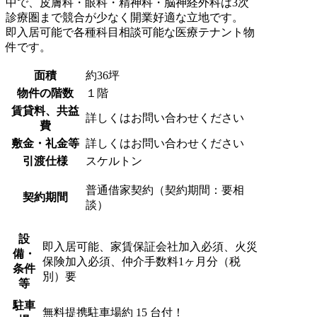
中で、皮膚科・眼科・精神科・脳神経外科は3次
診療圏まで競合が少なく開業好適な立地です。
即入居可能で各種科目相談可能な医療テナント物
件です。
面積
約36坪
物件の階数
１階
賃貸料、共益
詳しくはお問い合わせください
費
敷金・礼金等
詳しくはお問い合わせください
引渡仕様
スケルトン
普通借家契約（契約期間：要相
契約期間
談）
設
即入居可能、家賃保証会社加入必須、火災
備・
保険加入必須、仲介手数料1ヶ月分（税
条件
別）要
等
駐車
無料提携駐車場約 15 台付！