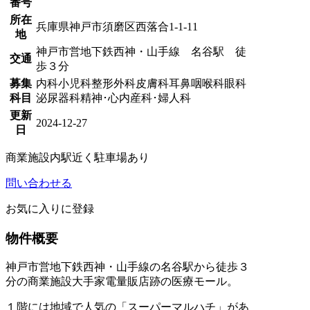
番号
所在
兵庫県神戸市須磨区西落合1-1‐11
地
神戸市営地下鉄西神・山手線 名谷駅 徒
交通
歩３分
募集
内科
小児科
整形外科
皮膚科
耳鼻咽喉科
眼科
科目
泌尿器科
精神･心内
産科･婦人科
更新
2024-12-27
日
商業施設内
駅近く
駐車場あり
問い合わせる
お気に入りに登録
物件概要
神戸市営地下鉄西神・山手線の名谷駅から徒歩３
分の商業施設大手家電量販店跡の医療モール。
１階には地域で人気の「スーパーマルハチ」があ