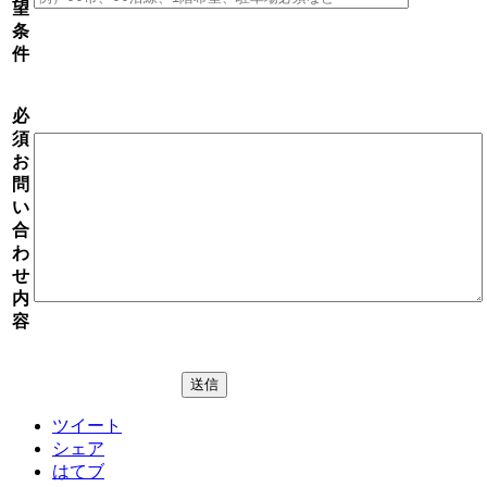
望
条
件
必
須
お
問
い
合
わ
せ
内
容
ツイート
シェア
はてブ