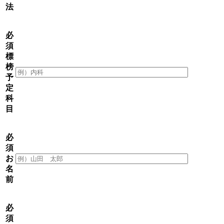
法
必
須
標
榜
予
定
科
目
必
須
お
名
前
必
須