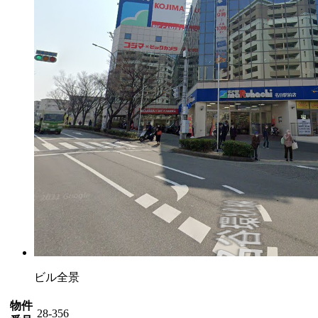
ビル全景
物件
28-356