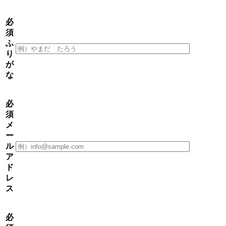
必
須
ふ
り
が
な
必
須
メ
ー
ル
ア
ド
レ
ス
必