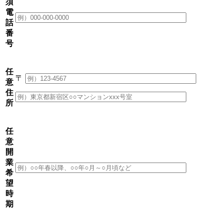
須
電
話
番
号
任
〒
意
住
所
任
意
開
業
希
望
時
期