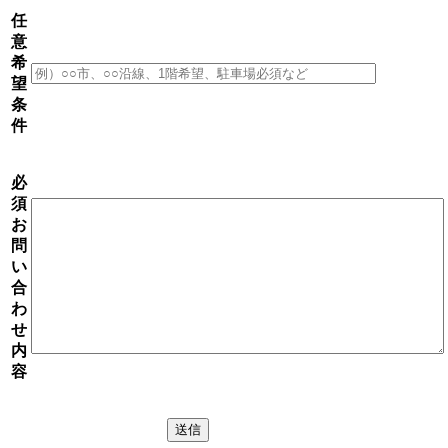
任
意
希
望
条
件
必
須
お
問
い
合
わ
せ
内
容