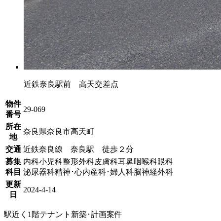
近鉄奈良駅前 高天交差点
物件
29-069
番号
所在
奈良県奈良市高天町
地
交通
近鉄奈良線 奈良駅 徒歩２分
募集
内科
小児科
整形外科
皮膚科
耳鼻咽喉科
眼科
科目
泌尿器科
精神･心内
産科･婦人科
脳神経外科
更新
2024-4-14
日
駅近く
1階テナント
新築･計画案件