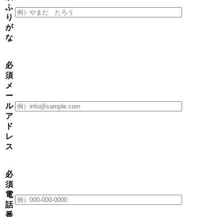
ふ
り
が
な
必
須
メ
ー
ル
ア
ド
レ
ス
必
須
電
話
番