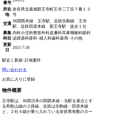
29-035
番号
所在
奈良県北葛城郡王寺町王寺二丁目７番１３
地
号
JR関西本線 王寺駅、近鉄生駒線 王寺
交通
駅、近鉄田原本線 新王寺駅 徒歩１分
募集
内科
小児科
整形外科
皮膚科
耳鼻咽喉科
眼科
科目
泌尿器科
産科･婦人科
歯科
薬局･その他
更新
2021-7-28
日
駅近く
新築･計画案件
問い合わせる
お気に入りに登録
物件概要
王寺駅は、JR西日本の関西本線・当駅を基点とす
る和歌山線の２路線、近鉄は生駒線・田原本線
と、２社４線が乗り入れている奈良県有数のター