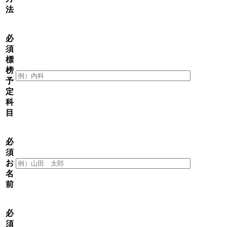
法
必
須
標
榜
予
定
科
目
必
須
お
名
前
必
須