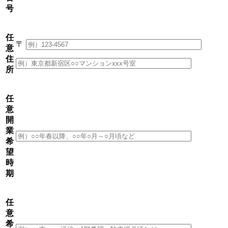
号
任
〒
意
住
所
任
意
開
業
希
望
時
期
任
意
希