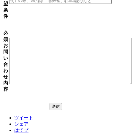
望
条
件
必
須
お
問
い
合
わ
せ
内
容
ツイート
シェア
はてブ