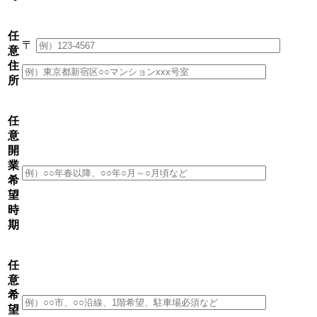
任
〒
意
住
所
任
意
開
業
希
望
時
期
任
意
希
望