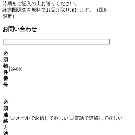
時期をご記入の上お送りください。
診療圏調査を無料でお受け取り頂けます。（医師
限定）
お問い合わせ
必
須
物
件
番
号
必
須
連
メールで返信して欲しい
電話で連絡して欲しい
絡
方
法