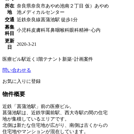
所在
奈良県奈良市あやめ池南２丁目 仮）あやめ
地
池メディカルセンター
交通
近鉄奈良線菖蒲池駅 徒歩1分
募集
小児科
皮膚科
耳鼻咽喉科
眼科
精神･心内
科目
更新
2020-3-21
日
医療ビル
駅近く
1階テナント
新築･計画案件
問い合わせる
お気に入りに登録
物件概要
近鉄「菖蒲池駅」前の医療ビル。
菖蒲池駅は、近鉄学園前駅、西大寺駅の間の住宅
地が集積しているエリアです。
北側は新たな住宅地が広がり、南側は古くからの
住宅地やマンションが混在しています。