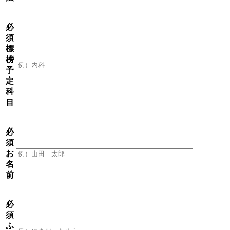
必
須
標
榜
予
定
科
目
必
須
お
名
前
必
須
ふ