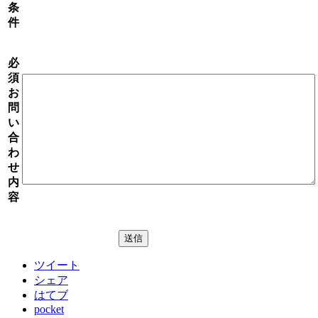
条
件
必
須
お
問
い
合
わ
せ
内
容
ツイート
シェア
はてブ
pocket