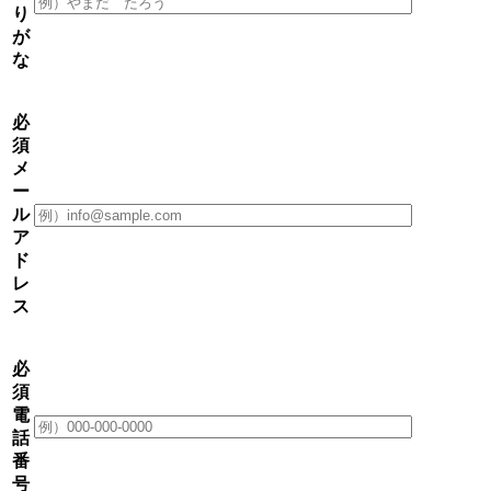
り
が
な
必
須
メ
ー
ル
ア
ド
レ
ス
必
須
電
話
番
号