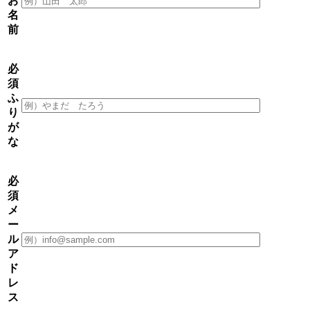
お
名
前
必
須
ふ
り
が
な
必
須
メ
ー
ル
ア
ド
レ
ス