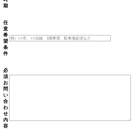
期
任
意
希
望
条
件
必
須
お
問
い
合
わ
せ
内
容