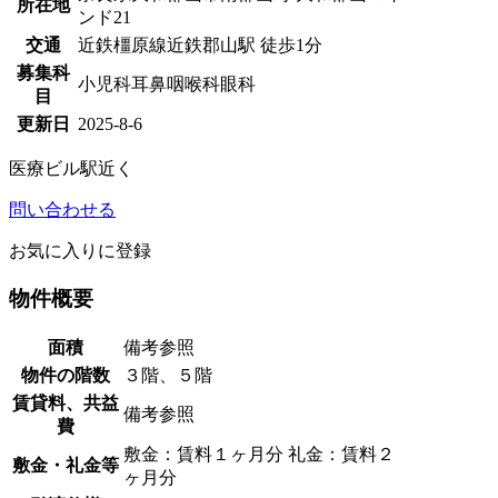
所在地
ンド21
交通
近鉄橿原線近鉄郡山駅 徒歩1分
募集科
小児科
耳鼻咽喉科
眼科
目
更新日
2025-8-6
医療ビル
駅近く
問い合わせる
お気に入りに登録
物件概要
面積
備考参照
物件の階数
３階、５階
賃貸料、共益
備考参照
費
敷金：賃料１ヶ月分 礼金：賃料２
敷金・礼金等
ヶ月分