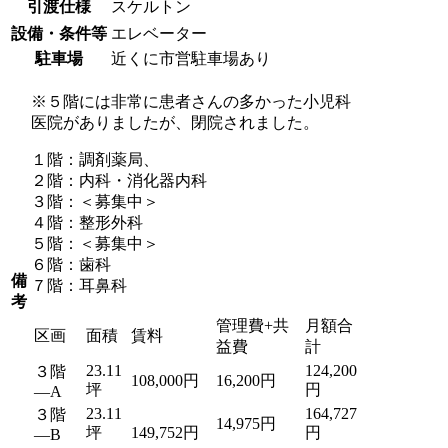
引渡仕様
スケルトン
設備・条件等
エレベーター
駐車場
近くに市営駐車場あり
※５階には非常に患者さんの多かった小児科
医院がありましたが、閉院されました。
１階：調剤薬局、
２階：内科・消化器内科
３階：＜募集中＞
４階：整形外科
５階：＜募集中＞
６階：歯科
備
７階：耳鼻科
考
管理費+共
月額合
区画
面積
賃料
益費
計
23.11
124,200
３階
108,000円
16,200円
坪
円
―A
23.11
164,727
３階
14,975円
坪
149,752円
円
―B