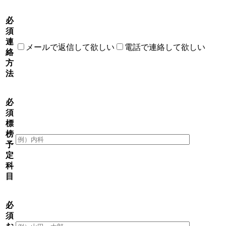
必
須
連
メールで返信して欲しい
電話で連絡して欲しい
絡
方
法
必
須
標
榜
予
定
科
目
必
須