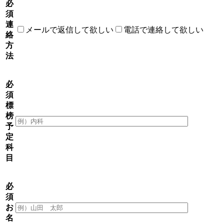
必
須
連
メールで返信して欲しい
電話で連絡して欲しい
絡
方
法
必
須
標
榜
予
定
科
目
必
須
お
名