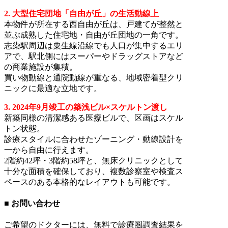
2. 大型住宅団地「自由が丘」の生活動線上
本物件が所在する西自由が丘は、戸建てが整然と
並ぶ成熟した住宅地・自由が丘団地の一角です。
志染駅周辺は粟生線沿線でも人口が集中するエリ
アで、駅北側にはスーパーやドラッグストアなど
の商業施設が集積。
買い物動線と通院動線が重なる、地域密着型クリ
ニックに最適な立地です。
3. 2024年9月竣工の築浅ビル×スケルトン渡し
新築同様の清潔感ある医療ビルで、区画はスケル
トン状態。
診療スタイルに合わせたゾーニング・動線設計を
一から自由に行えます。
2階約42坪・3階約58坪と、無床クリニックとして
十分な面積を確保しており、複数診察室や検査ス
ペースのある本格的なレイアウトも可能です。
■ お問い合わせ
ご希望のドクターには、無料で診療圏調査結果を