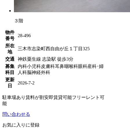
３階
物件
28-496
番号
所在
三木市志染町西自由が丘１丁目325
地
交通
神鉄粟生線 志染駅 徒歩3分
募集
内科
小児科
皮膚科
耳鼻咽喉科
眼科
産科･婦
科目
人科
脳神経外科
更新
2026-7-2
日
駐車場あり
賃料が割安
即賃貸可能
フリーレント可
能
問い合わせる
お気に入りに登録