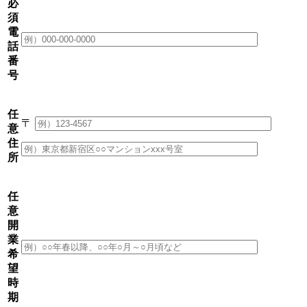
必
須
電
話
番
号
任
〒
意
住
所
任
意
開
業
希
望
時
期