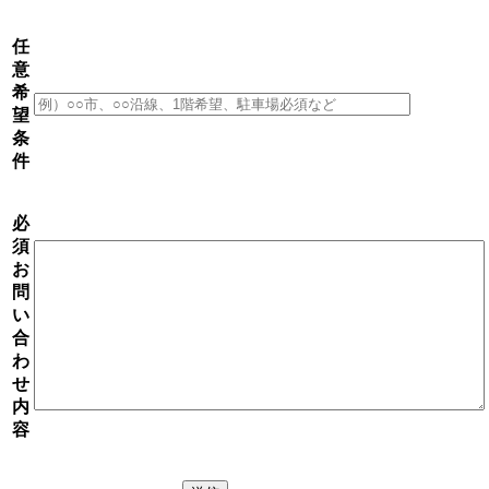
任
意
希
望
条
件
必
須
お
問
い
合
わ
せ
内
容