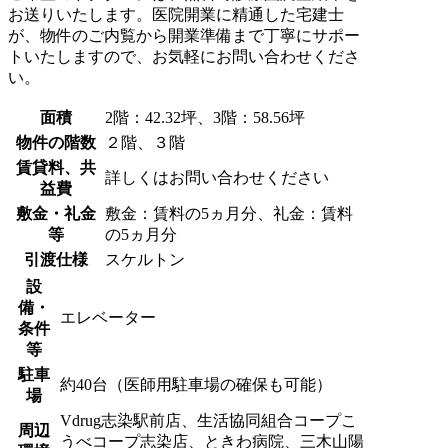
お送りいたします。医院開業に精通した宅建士
が、物件のご内覧から開業準備まで丁寧にサポー
トいたしますので、お気軽にお問い合わせくださ
い。
面積
2階：42.32坪、3階：58.56坪
物件の階数
２階、３階
賃貸料、共
詳しくはお問い合わせください
益費
敷金・礼金
敷金：賃料の5ヵ月分、礼金：賃料
等
の5ヵ月分
引渡仕様
スケルトン
設
備・
エレベーター
条件
等
駐車
約40台（医師用駐車場の確保も可能）
場
Vdrug志染駅前店、生活協同組合コープこ
周辺
うべコープ志染店、ときわ病院、三木山陽