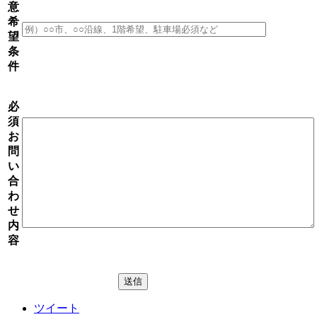
意
希
望
条
件
必
須
お
問
い
合
わ
せ
内
容
ツイート