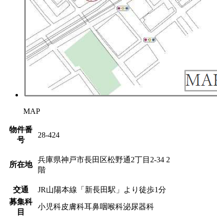
MAP
物件番
28-424
号
兵庫県神戸市長田区松野通2丁目2-34 2
所在地
階
交通
JR山陽本線「新長田駅」より徒歩1分
募集科
小児科
皮膚科
耳鼻咽喉科
泌尿器科
目