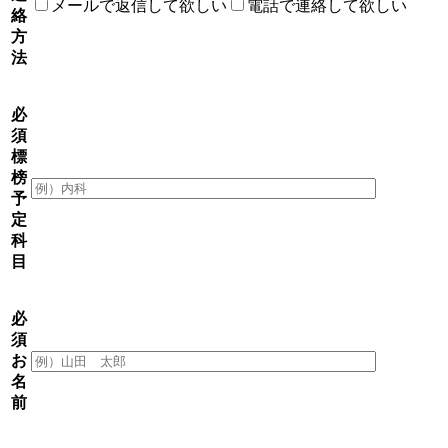
メールで返信して欲しい
電話で連絡して欲しい
絡
方
法
必
須
標
榜
予
定
科
目
必
須
お
名
前