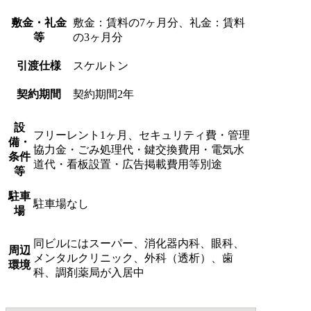
敷金・礼金
敷金：賃料の7ヶ月分、礼金：賃料
等
の3ヶ月分
引渡仕様
スケルトン
契約期間
契約期間2年
設
フリーレント1ヶ月、セキュリティ費・管理
備・
協力金・ごみ処理代・鍵交換費用・電気水
条件
道代・看板設置・広告掲載費用等別途
等
駐車
駐車場なし
場
同ビルにはスーパー、消化器内科、眼科、
周辺
メンタルクリニック、外科（透析）、歯
環境
科、調剤薬局が入居中