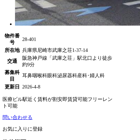
物件番
28-401
号
所在地
兵庫県尼崎市武庫之荘1-37-14
阪急神戸線「武庫之荘」駅北口より徒歩
交通
約9分
募集科
耳鼻咽喉科
眼科
泌尿器科
産科･婦人科
目
更新日
2026-4-8
医療ビル
駅近く
賃料が割安
即賃貸可能
フリーレン
ト可能
問い合わせる
お気に入りに登録