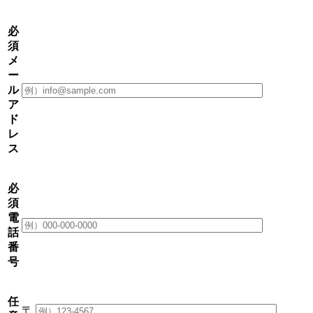
必
須
メ
ー
ル
ア
ド
レ
ス
必
須
電
話
番
号
任
〒