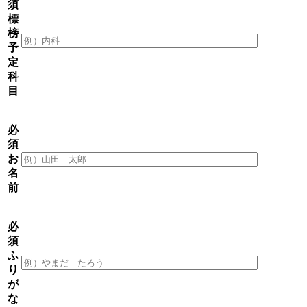
須
標
榜
予
定
科
目
必
須
お
名
前
必
須
ふ
り
が
な