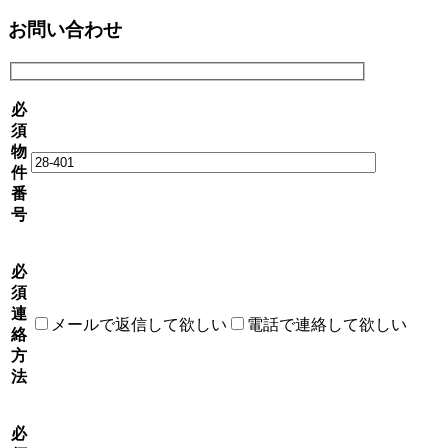
お問い合わせ
必
須
物
件
番
号
必
須
連
メールで返信して欲しい
電話で連絡して欲しい
絡
方
法
必