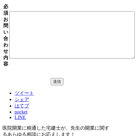
必
須
お
問
い
合
わ
せ
内
容
ツイート
シェア
はてブ
pocket
LINE
医院開業に精通した宅建士が、
先生の開業に関す
る
あらゆる相談にお応えします！