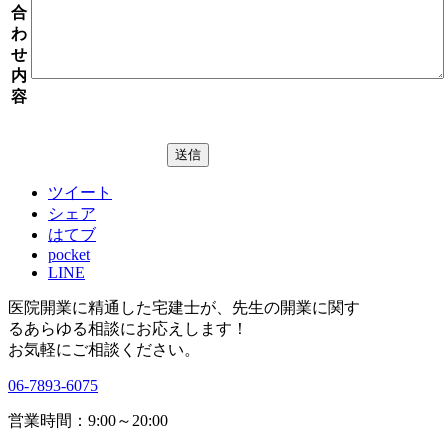
合
わ
せ
内
容
ツイート
シェア
はてブ
pocket
LINE
医院開業に精通した宅建士が、
先生の開業に関す
る
あらゆる相談にお応えします！
お気軽にご相談ください。
06-7893-6075
営業時間：9:00～20:00