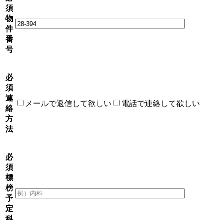
須
物
件
番
号
必
須
連
メールで返信して欲しい
電話で連絡して欲しい
絡
方
法
必
須
標
榜
予
定
科