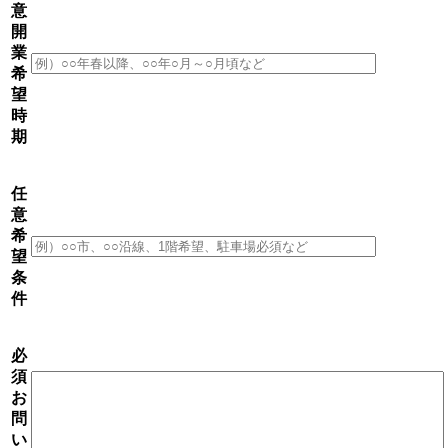
意
開
業
希
望
時
期
任
意
希
望
条
件
必
須
お
問
い