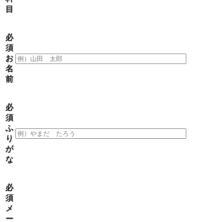
目
必
須
お
名
前
必
須
ふ
り
が
な
必
須
メ
ー