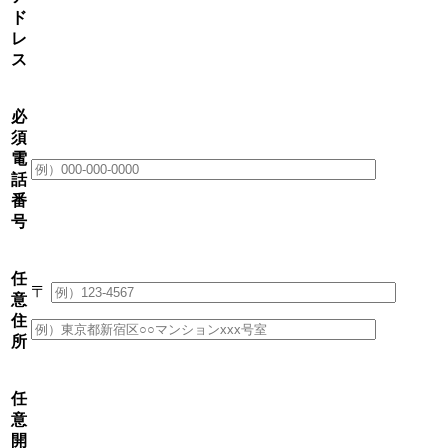
ド
レ
ス
必
須
電
話
番
号
任
〒
意
住
所
任
意
開