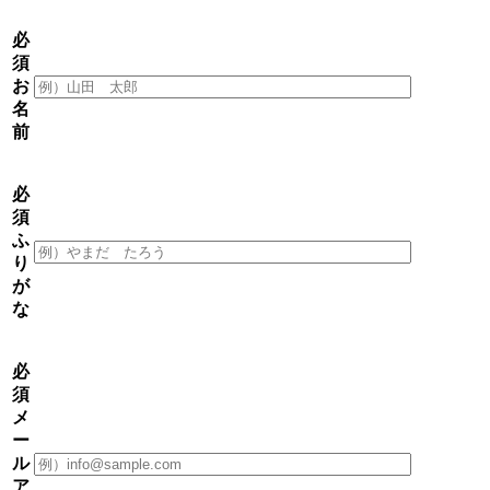
必
須
お
名
前
必
須
ふ
り
が
な
必
須
メ
ー
ル
ア