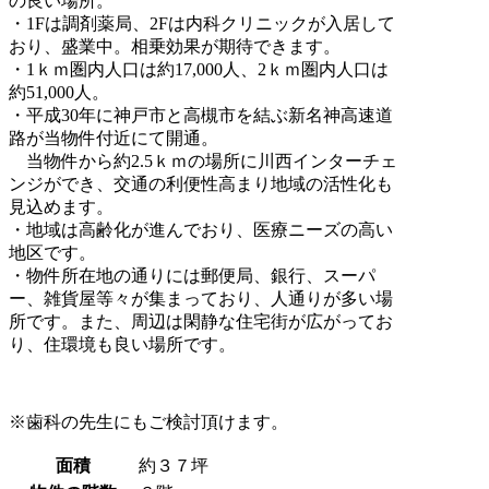
の良い場所。
・1Fは調剤薬局、2Fは内科クリニックが入居して
おり、盛業中。相乗効果が期待できます。
・1ｋｍ圏内人口は約17,000人、2ｋｍ圏内人口は
約51,000人。
・平成30年に神戸市と高槻市を結ぶ新名神高速道
路が当物件付近にて開通。
当物件から約2.5ｋｍの場所に川西インターチェ
ンジができ、交通の利便性高まり地域の活性化も
見込めます。
・地域は高齢化が進んでおり、医療ニーズの高い
地区です。
・物件所在地の通りには郵便局、銀行、スーパ
ー、雑貨屋等々が集まっており、人通りが多い場
所です。また、周辺は閑静な住宅街が広がってお
り、住環境も良い場所です。
※歯科の先生にもご検討頂けます。
面積
約３７坪