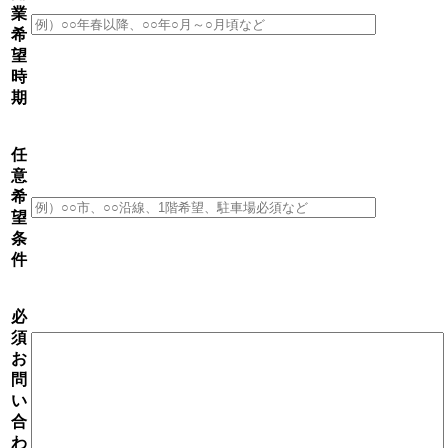
業
希
望
時
期
任
意
希
望
条
件
必
須
お
問
い
合
わ