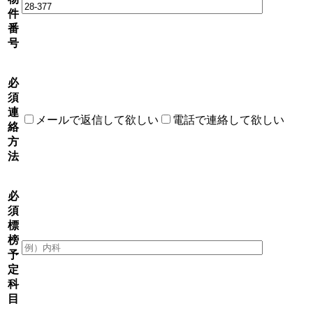
件
番
号
必
須
連
メールで返信して欲しい
電話で連絡して欲しい
絡
方
法
必
須
標
榜
予
定
科
目