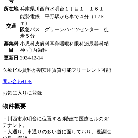
号
所在地
兵庫県川西市水明台１丁目１－１６１
能勢電鉄 平野駅から車で４分（1.7ｋ
ｍ）
交通
阪急バス グリーンハイツセンター 徒
歩５分
募集科
小児科
皮膚科
耳鼻咽喉科
眼科
泌尿器科
精
目
神･心内
歯科
更新日
2024-12-14
医療ビル
賃料が割安
即賃貸可能
フリーレント可能
問い合わせる
お気に入りに登録
物件概要
・川西市水明台に位置する3階建て医療ビルの3F
テナント。
・人通り、車通りの多い道に面しており、視認性