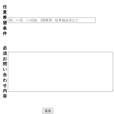
任
意
希
望
条
件
必
須
お
問
い
合
わ
せ
内
容