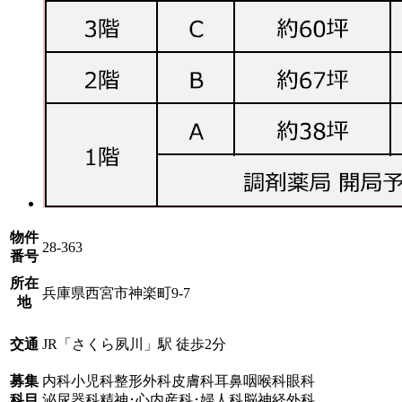
物件
28-363
番号
所在
兵庫県西宮市神楽町9-7
地
交通
JR「さくら夙川」駅 徒歩2分
募集
内科
小児科
整形外科
皮膚科
耳鼻咽喉科
眼科
科目
泌尿器科
精神･心内
産科･婦人科
脳神経外科