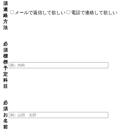
須
連
メールで返信して欲しい
電話で連絡して欲しい
絡
方
法
必
須
標
榜
予
定
科
目
必
須
お
名
前