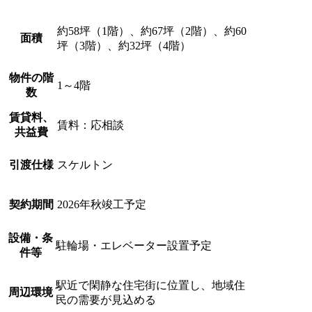
約58坪（1階）、約67坪（2階）、約60
面積
坪（3階）、約32坪（4階）
物件の階
1～4階
数
賃貸料、
賃料：応相談
共益費
引渡仕様
スケルトン
契約期間
2026年秋竣工予定
設備・条
駐輪場・エレベーター設置予定
件等
駅近で閑静な住宅街に位置し、地域住
周辺環境
民の需要が見込める