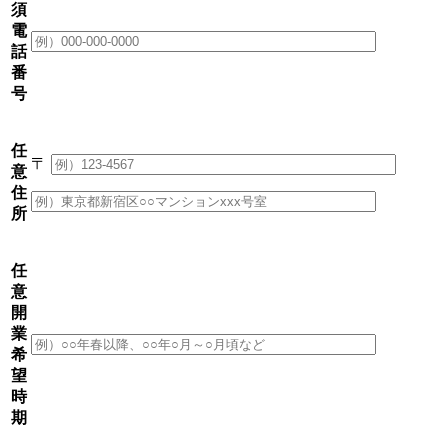
須
電
話
番
号
任
〒
意
住
所
任
意
開
業
希
望
時
期