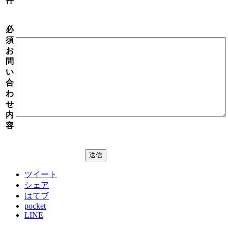
件
必
須
お
問
い
合
わ
せ
内
容
ツイート
シェア
はてブ
pocket
LINE