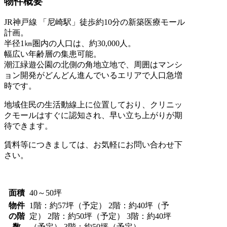
物件概要
JR神戸線 「尼崎駅」徒歩約10分の新築医療モール
計画。
半径1㎞圏内の人口は、約30,000人。
幅広い年齢層の集患可能。
潮江緑遊公園の北側の角地立地で、周囲はマンシ
ョン開発がどんどん進んでいるエリアで人口急増
時です。
地域住民の生活動線上に位置しており、クリニッ
クモールはすぐに認知され、早い立ち上がりが期
待できます。
賃料等につきましては、お気軽にお問い合わせ下
さい。
面積
40～50坪
物件
1階：約57坪（予定） 2階：約40坪（予
の階
定） 2階：約50坪（予定） 3階：約40坪
数
（予定） 3階：約50坪（予定）