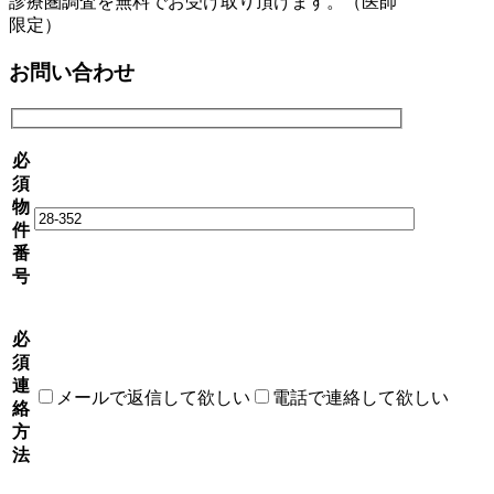
診療圏調査を無料でお受け取り頂けます。（医師
限定）
お問い合わせ
必
須
物
件
番
号
必
須
連
メールで返信して欲しい
電話で連絡して欲しい
絡
方
法