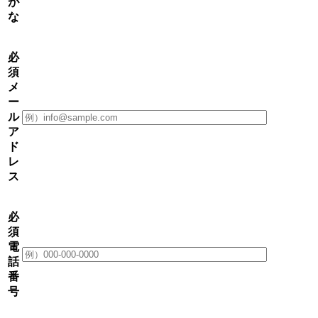
が
な
必
須
メ
ー
ル
ア
ド
レ
ス
必
須
電
話
番
号