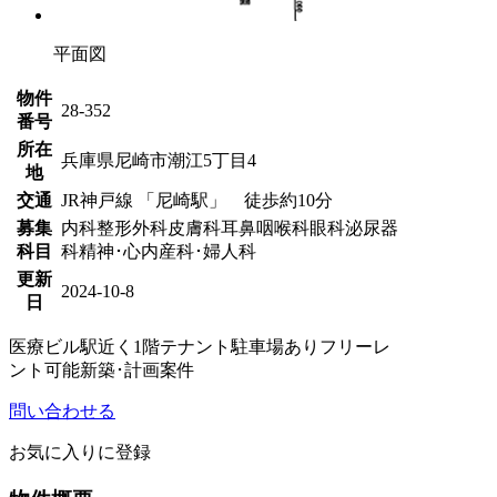
平面図
物件
28-352
番号
所在
兵庫県尼崎市潮江5丁目4
地
交通
JR神戸線 「尼崎駅」 徒歩約10分
募集
内科
整形外科
皮膚科
耳鼻咽喉科
眼科
泌尿器
科目
科
精神･心内
産科･婦人科
更新
2024-10-8
日
医療ビル
駅近く
1階テナント
駐車場あり
フリーレ
ント可能
新築･計画案件
問い合わせる
お気に入りに登録