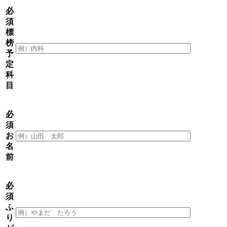
必
須
標
榜
予
定
科
目
必
須
お
名
前
必
須
ふ
り