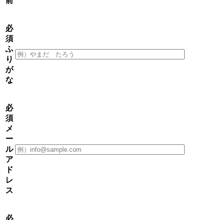
前
必
須
ふ
り
が
な
必
須
メ
ー
ル
ア
ド
レ
ス
必