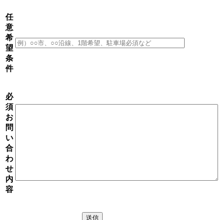
任
意
希
望
条
件
必
須
お
問
い
合
わ
せ
内
容