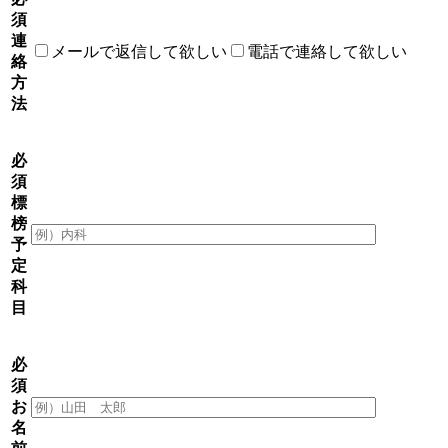
須
連
メールで返信して欲しい
電話で連絡して欲しい
絡
方
法
必
須
標
榜
予
定
科
目
必
須
お
名