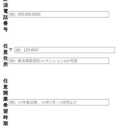
須
電
話
番
号
任
〒
意
住
所
任
意
開
業
希
望
時
期