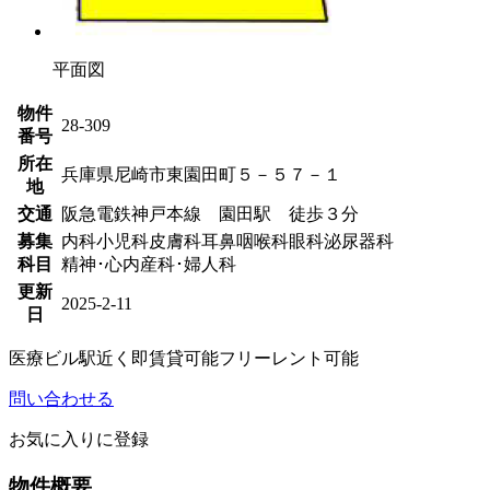
平面図
物件
28-309
番号
所在
兵庫県尼崎市東園田町５－５７－１
地
交通
阪急電鉄神戸本線 園田駅 徒歩３分
募集
内科
小児科
皮膚科
耳鼻咽喉科
眼科
泌尿器科
科目
精神･心内
産科･婦人科
更新
2025-2-11
日
医療ビル
駅近く
即賃貸可能
フリーレント可能
問い合わせる
お気に入りに登録
物件概要