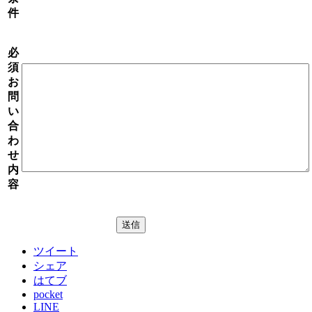
件
必
須
お
問
い
合
わ
せ
内
容
ツイート
シェア
はてブ
pocket
LINE