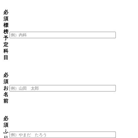
必
須
標
榜
予
定
科
目
必
須
お
名
前
必
須
ふ
り