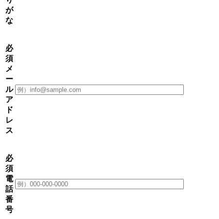
が
な
必
須
メ
ー
ル
ア
ド
レ
ス
必
須
電
話
番
号