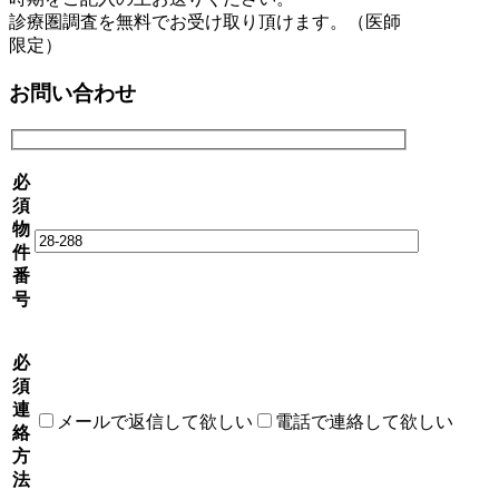
診療圏調査を無料でお受け取り頂けます。（医師
限定）
お問い合わせ
必
須
物
件
番
号
必
須
連
メールで返信して欲しい
電話で連絡して欲しい
絡
方
法