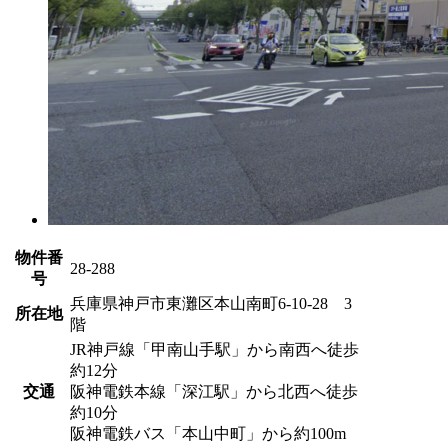
物件番
28-288
号
兵庫県神戸市東灘区本山南町6-10-28 3
所在地
階
JR神戸線「甲南山手駅」から南西へ徒歩
約12分
交通
阪神電鉄本線「深江駅」から北西へ徒歩
約10分
阪神電鉄バス「本山中町」から約100m