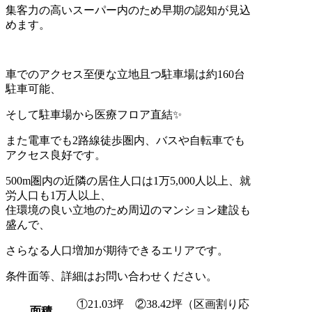
集客力の高いスーパー内のため早期の認知が見込
めます。
車でのアクセス至便な立地且つ駐車場は約160台
駐車可能、
そして駐車場から医療フロア直結✨
また電車でも2路線徒歩圏内、バスや自転車でも
アクセス良好です。
500m圏内の近隣の居住人口は1万5,000人以上、就
労人口も1万人以上、
住環境の良い立地のため周辺のマンション建設も
盛んで、
さらなる人口増加が期待できるエリアです。
条件面等、詳細はお問い合わせください。
①21.03坪 ②38.42坪（区画割り応
面積