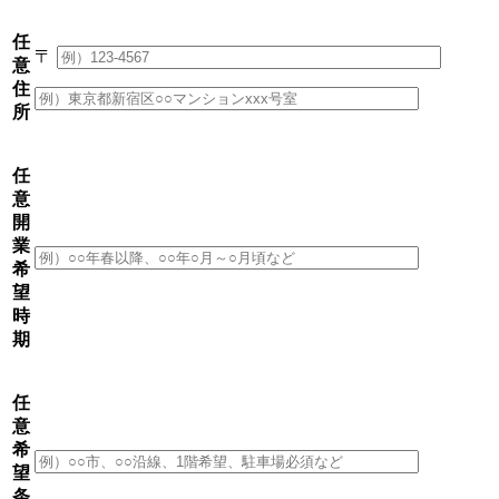
任
〒
意
住
所
任
意
開
業
希
望
時
期
任
意
希
望
条