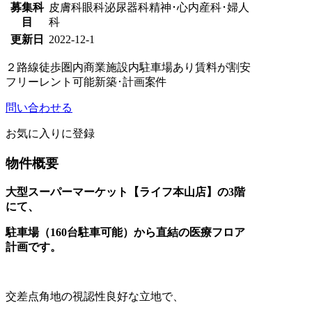
募集科
皮膚科
眼科
泌尿器科
精神･心内
産科･婦人
目
科
更新日
2022-12-1
２路線徒歩圏内
商業施設内
駐車場あり
賃料が割安
フリーレント可能
新築･計画案件
問い合わせる
お気に入りに登録
物件概要
大型スーパーマーケット【ライフ本山店】の3階
にて、
駐車場（160台駐車可能）から直結の医療フロア
計画です。
交差点角地の視認性良好な立地で、