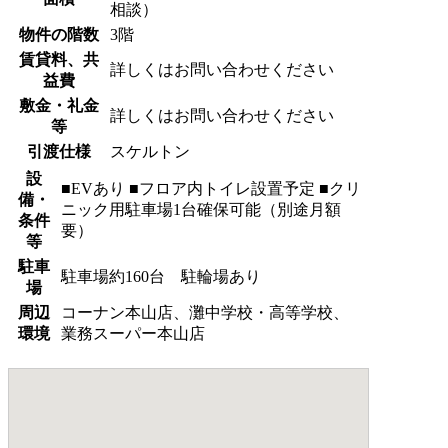
相談）
物件の階数
3階
賃貸料、共
詳しくはお問い合わせください
益費
敷金・礼金
詳しくはお問い合わせください
等
引渡仕様
スケルトン
設
■EVあり ■フロア内トイレ設置予定 ■クリ
備・
ニック用駐車場1台確保可能（別途月額
条件
要）
等
駐車
駐車場約160台 駐輪場あり
場
周辺
コーナン本山店、灘中学校・高等学校、
環境
業務スーパー本山店