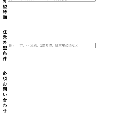
希
望
時
期
任
意
希
望
条
件
必
須
お
問
い
合
わ
せ