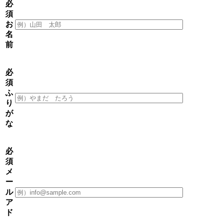
必
須
お
名
前
必
須
ふ
り
が
な
必
須
メ
ー
ル
ア
ド