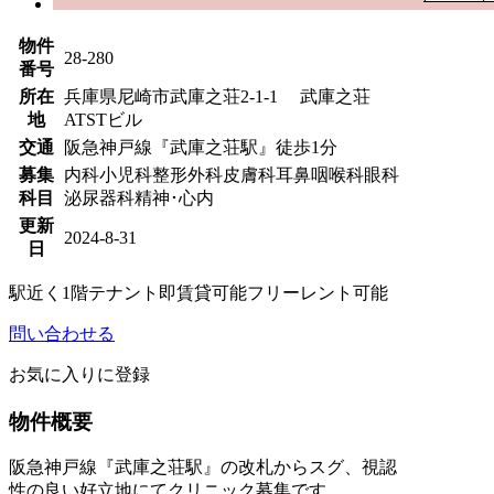
物件
28-280
番号
所在
兵庫県尼崎市武庫之荘2-1-1 武庫之荘
地
ATSTビル
交通
阪急神戸線『武庫之荘駅』徒歩1分
募集
内科
小児科
整形外科
皮膚科
耳鼻咽喉科
眼科
科目
泌尿器科
精神･心内
更新
2024-8-31
日
駅近く
1階テナント
即賃貸可能
フリーレント可能
問い合わせる
お気に入りに登録
物件概要
阪急神戸線『武庫之荘駅』の改札からスグ、視認
性の良い好立地にてクリニック募集です。