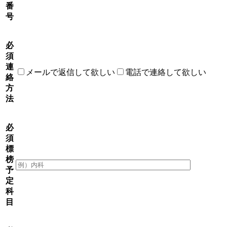
番
号
必
須
連
メールで返信して欲しい
電話で連絡して欲しい
絡
方
法
必
須
標
榜
予
定
科
目