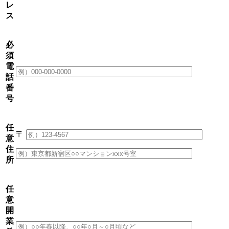
レ
ス
必
須
電
話
番
号
任
〒
意
住
所
任
意
開
業