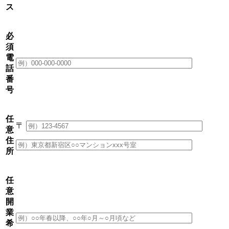
ス
必
須
電
話
番
号
任
〒
意
住
所
任
意
開
業
希