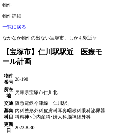
物件
物件詳細
一覧に戻る
なかなか物件の出ない宝塚市、しかも駅近✨
【宝塚市】仁川駅駅近 医療モ
ール計画
物件
28-198
番号
所在
兵庫県宝塚市仁川北
地
交通
阪急電鉄今津線「仁川駅」
募集
内科
整形外科
皮膚科
耳鼻咽喉科
眼科
泌尿器
科目
科
精神･心内
産科･婦人科
脳神経外科
更新
2022-8-30
日