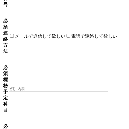
号
必
須
連
メールで返信して欲しい
電話で連絡して欲しい
絡
方
法
必
須
標
榜
予
定
科
目
必