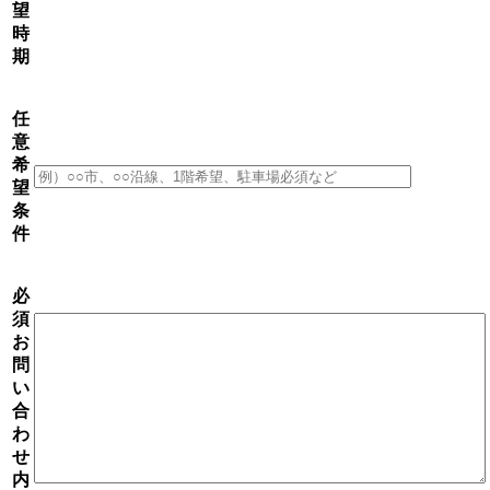
望
時
期
任
意
希
望
条
件
必
須
お
問
い
合
わ
せ
内