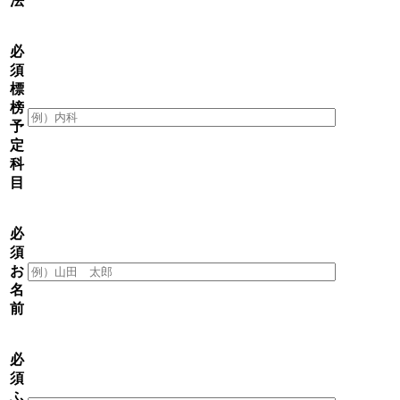
法
必
須
標
榜
予
定
科
目
必
須
お
名
前
必
須
ふ