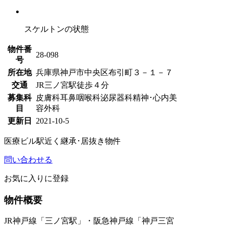
スケルトンの状態
物件番
28-098
号
所在地
兵庫県神戸市中央区布引町３－１－７
交通
JR三ノ宮駅徒歩４分
募集科
皮膚科
耳鼻咽喉科
泌尿器科
精神･心内
美
目
容外科
更新日
2021-10-5
医療ビル
駅近く
継承･居抜き物件
問い合わせる
お気に入りに登録
物件概要
JR神戸線「三ノ宮駅」・阪急神戸線「神戸三宮