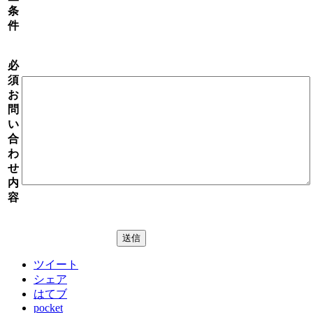
条
件
必
須
お
問
い
合
わ
せ
内
容
ツイート
シェア
はてブ
pocket