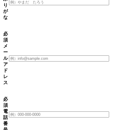
り
が
な
必
須
メ
ー
ル
ア
ド
レ
ス
必
須
電
話
番
号