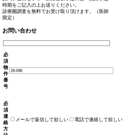
時期をご記入の上お送りください。
診療圏調査を無料でお受け取り頂けます。（医師
限定）
お問い合わせ
必
須
物
件
番
号
必
須
連
メールで返信して欲しい
電話で連絡して欲しい
絡
方