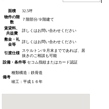
面積
32.5坪
物件の階
７階部分/９階建て
数
賃貸料、
詳しくはお問い合わせください
共益費
敷金・礼
詳しくはお問い合わせください
金等
スケルトン/９月末までであれば、居
引渡仕様
抜きのご相談も可能
設備・条件等
セコム指紋またはカード認証
種類構造：鉄骨造
備考
竣工：平成１６年