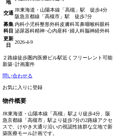
地
JR東海道・山陽本線「高槻」駅 徒歩4分
交通
阪急京都線「高槻市」駅 徒歩7分
募集
内科
小児科
整形外科
皮膚科
耳鼻咽喉科
眼科
科目
泌尿器科
精神･心内
産科･婦人科
脳神経外科
更新
2026-4-9
日
２路線徒歩圏内
医療ビル
駅近く
フリーレント可能
新築･計画案件
問い合わせる
お気に入りに登録
物件概要
JR東海道・山陽本線「高槻」駅より徒歩4分、阪
急京都線「高槻市」駅より徒歩7分の2路線アクセ
スで、けやき大通り沿いの視認性抜群な立地で新
築医療モール計画です。