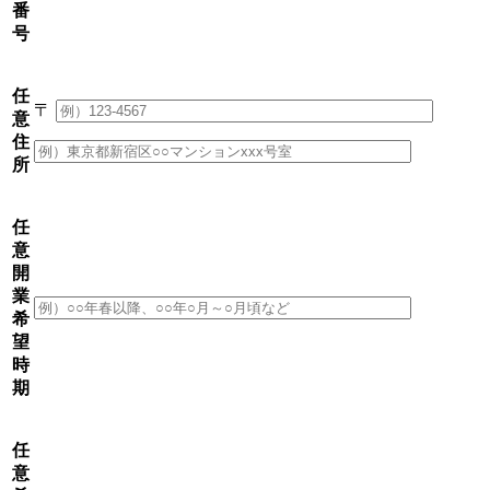
番
号
任
〒
意
住
所
任
意
開
業
希
望
時
期
任
意