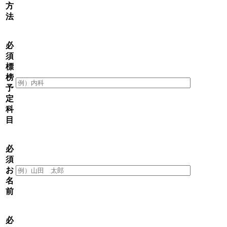
方
法
必
須
標
榜
予
定
科
目
必
須
お
名
前
必