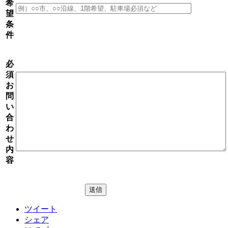
希
望
条
件
必
須
お
問
い
合
わ
せ
内
容
ツイート
シェア