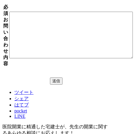
必
須
お
問
い
合
わ
せ
内
容
ツイート
シェア
はてブ
pocket
LINE
医院開業に精通した宅建士が、
先生の開業に関す
る
あらゆる相談にお応えします！