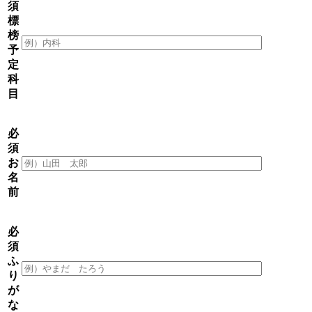
須
標
榜
予
定
科
目
必
須
お
名
前
必
須
ふ
り
が
な