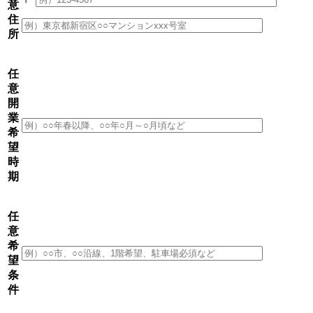
意
住
所
任
意
開
業
希
望
時
期
任
意
希
望
条
件