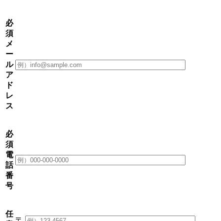
必
須
メ
ー
ル
ア
ド
レ
ス
必
須
電
話
番
号
任
〒