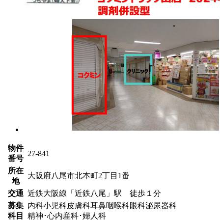
物件
27-841
番号
所在
大阪府八尾市北本町2丁目1番
地
交通
近鉄大阪線「近鉄八尾」駅 徒歩１分
募集
内科
小児科
皮膚科
耳鼻咽喉科
眼科
泌尿器科
科目
精神･心内
産科･婦人科