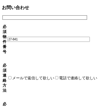
お問い合わせ
必
須
物
件
番
号
必
須
連
メールで返信して欲しい
電話で連絡して欲しい
絡
方
法
必