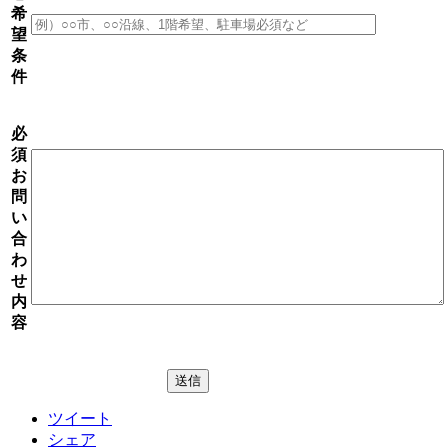
希
望
条
件
必
須
お
問
い
合
わ
せ
内
容
ツイート
シェア