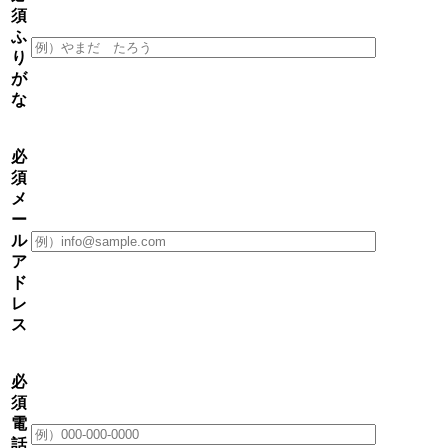
須
ふ
り
が
な
必
須
メ
ー
ル
ア
ド
レ
ス
必
須
電
話