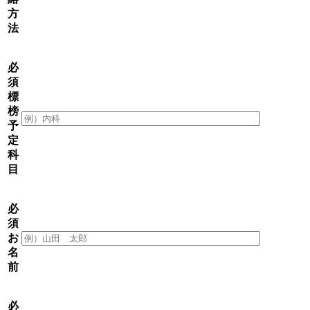
方
法
必
須
標
榜
予
定
科
目
必
須
お
名
前
必