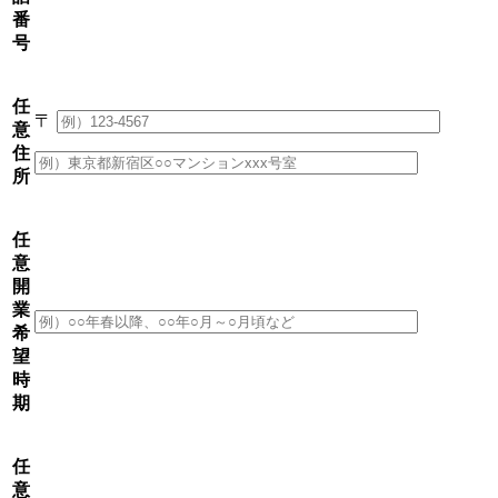
番
号
任
〒
意
住
所
任
意
開
業
希
望
時
期
任
意