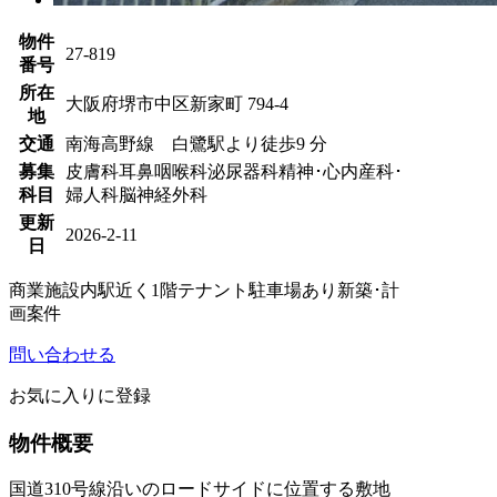
物件
27-819
番号
所在
大阪府堺市中区新家町 794-4
地
交通
南海高野線 白鷺駅より徒歩9 分
募集
皮膚科
耳鼻咽喉科
泌尿器科
精神･心内
産科･
科目
婦人科
脳神経外科
更新
2026-2-11
日
商業施設内
駅近く
1階テナント
駐車場あり
新築･計
画案件
問い合わせる
お気に入りに登録
物件概要
国道310号線沿いのロードサイドに位置する敷地