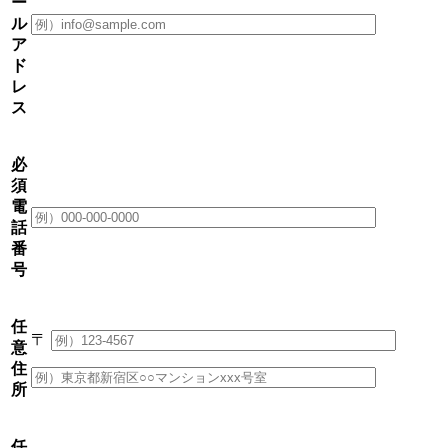
ー
ル
ア
ド
レ
ス
必
須
電
話
番
号
任
〒
意
住
所
任