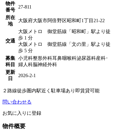
物件
27-811
番号
所在
大阪府大阪市阿倍野区昭和町1丁目21-22
地
大阪メトロ 御堂筋線「昭和町」駅より徒
歩 1 分
交通
大阪メトロ 御堂筋線「文の里」駅より徒
歩 5 分
募集
小児科
整形外科
耳鼻咽喉科
泌尿器科
産科･
科目
婦人科
脳神経外科
更新
2026-2-1
日
２路線徒歩圏内
駅近く
駐車場あり
即賃貸可能
問い合わせる
お気に入りに登録
物件概要