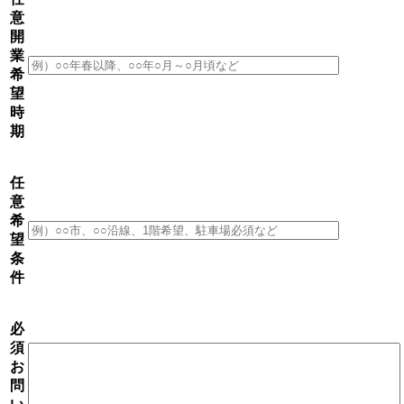
意
開
業
希
望
時
期
任
意
希
望
条
件
必
須
お
問