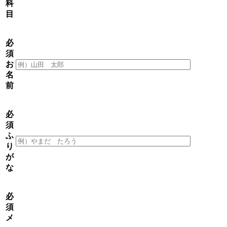
科
目
必
須
お
名
前
必
須
ふ
り
が
な
必
須
メ