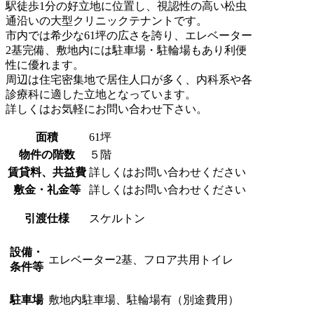
駅徒歩1分の好立地に位置し、視認性の高い松虫
通沿いの大型クリニックテナントです。
市内では希少な61坪の広さを誇り、エレベーター
2基完備、敷地内には駐車場・駐輪場もあり利便
性に優れます。
周辺は住宅密集地で居住人口が多く、内科系や各
診療科に適した立地となっています。
詳しくはお気軽にお問い合わせ下さい。
面積
61坪
物件の階数
５階
賃貸料、共益費
詳しくはお問い合わせください
敷金・礼金等
詳しくはお問い合わせください
引渡仕様
スケルトン
設備・
エレベーター2基、フロア共用トイレ
条件等
駐車場
敷地内駐車場、駐輪場有（別途費用）