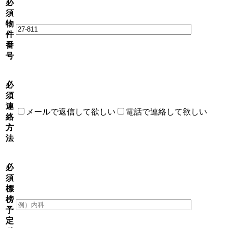
必
須
物
件
番
号
必
須
連
メールで返信して欲しい
電話で連絡して欲しい
絡
方
法
必
須
標
榜
予
定