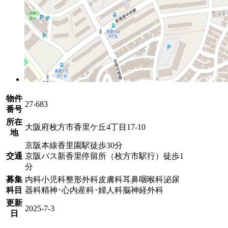
物件
27-683
番号
所在
大阪府枚方市香里ケ丘4丁目17-10
地
京阪本線香里園駅徒歩30分
交通
京阪バス新香里停留所（枚方市駅行）徒歩1
分
募集
内科
小児科
整形外科
皮膚科
耳鼻咽喉科
泌尿
科目
器科
精神･心内
産科･婦人科
脳神経外科
更新
2025-7-3
日