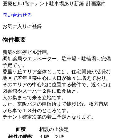
医療ビル
1階テナント
駐車場あり
新築･計画案件
問い合わせる
お気に入りに登録
物件概要
新築の医療ビル計画。
調剤薬局やエレベーター、駐車場・駐輪場も完備
予定です。
香里ケ丘エリア全体としては、住宅開発が活発な
地区で若年世帯中心に人口が徐々に増えており、
そのエリアの中心地に位置する物件で、近くには
図書館やスーパー２件に飲食店と、
人の集まって来る立地です。
また、京阪バスの停留所まで徒歩1分、枚方市駅
から車で１３分のところです。
テナント確定次第の着工予定となります。
面積
相談の上決定
物件の階数
１階、２階