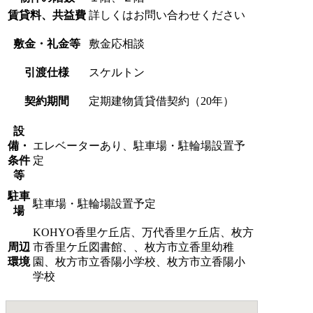
賃貸料、共益費
詳しくはお問い合わせください
敷金・礼金等
敷金応相談
引渡仕様
スケルトン
契約期間
定期建物賃貸借契約（20年）
設
備・
エレベーターあり、駐車場・駐輪場設置予
条件
定
等
駐車
駐車場・駐輪場設置予定
場
KOHYO香里ケ丘店、万代香里ケ丘店、枚方
周辺
市香里ケ丘図書館、、枚方市立香里幼稚
環境
園、枚方市立香陽小学校、枚方市立香陽小
学校