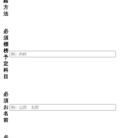
絡
方
法
必
須
標
榜
予
定
科
目
必
須
お
名
前
必