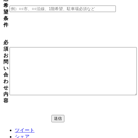
希
望
条
件
必
須
お
問
い
合
わ
せ
内
容
ツイート
シェア