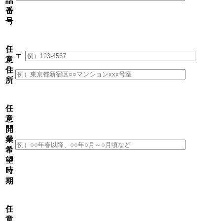
話
番
号
任
〒
意
住
所
任
意
開
業
希
望
時
期
任
意