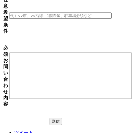
意
希
望
条
件
必
須
お
問
い
合
わ
せ
内
容
ツイート