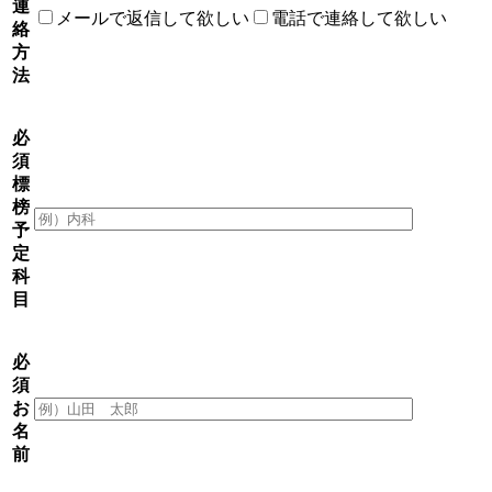
連
メールで返信して欲しい
電話で連絡して欲しい
絡
方
法
必
須
標
榜
予
定
科
目
必
須
お
名
前