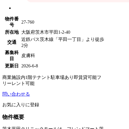
物件番
27-760
号
所在地
大阪府茨木市平田1-2-40
近鉄バス茨木線「平田一丁目」より徒歩
交通
2分
募集科
皮膚科
目
更新日
2026-6-8
商業施設内
1階テナント
駐車場あり
即賃貸可能
フ
リーレント可能
問い合わせる
お気に入りに登録
物件概要
茨木平田クリニックモールは、フレンドマート茨