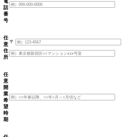
電
話
番
号
任
〒
意
住
所
任
意
開
業
希
望
時
期
任