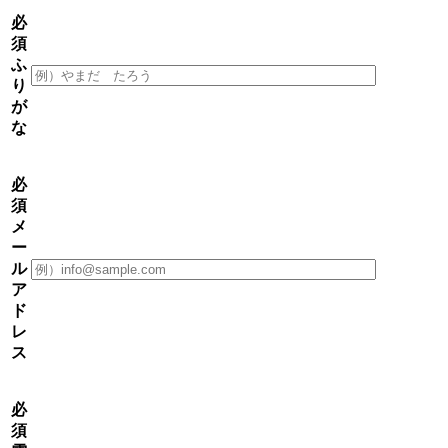
必
須
ふ
り
が
な
必
須
メ
ー
ル
ア
ド
レ
ス
必
須