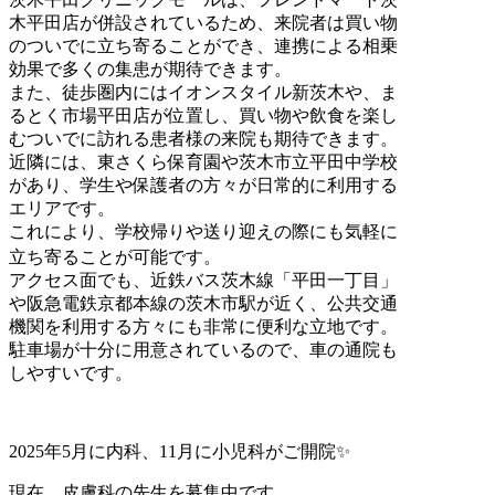
木平田店が併設されているため、来院者は買い物
のついでに立ち寄ることができ、連携による相乗
効果で多くの集患が期待できます。
また、徒歩圏内にはイオンスタイル新茨木や、ま
るとく市場平田店が位置し、買い物や飲食を楽し
むついでに訪れる患者様の来院も期待できます。
近隣には、東さくら保育園や茨木市立平田中学校
があり、学生や保護者の方々が日常的に利用する
エリアです。
これにより、学校帰りや送り迎えの際にも気軽に
立ち寄ることが可能です。
アクセス面でも、近鉄バス茨木線「平田一丁目」
や阪急電鉄京都本線の茨木市駅が近く、公共交通
機関を利用する方々にも非常に便利な立地です。
駐車場が十分に用意されているので、車の通院も
しやすいです。
2025年5月に内科、11月に小児科がご開院✨
現在、皮膚科の先生を募集中です。