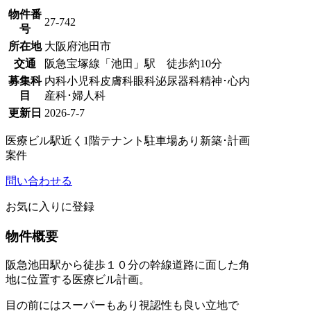
物件番
27-742
号
所在地
大阪府池田市
交通
阪急宝塚線「池田」駅 徒歩約10分
募集科
内科
小児科
皮膚科
眼科
泌尿器科
精神･心内
目
産科･婦人科
更新日
2026-7-7
医療ビル
駅近く
1階テナント
駐車場あり
新築･計画
案件
問い合わせる
お気に入りに登録
物件概要
阪急池田駅から徒歩１０分の幹線道路に面した角
地に位置する医療ビル計画。
目の前にはスーパーもあり視認性も良い立地で