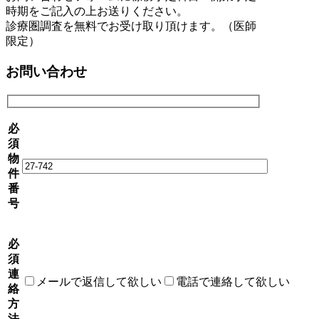
時期をご記入の上お送りください。
診療圏調査を無料でお受け取り頂けます。（医師
限定）
お問い合わせ
必
須
物
件
番
号
必
須
連
メールで返信して欲しい
電話で連絡して欲しい
絡
方
法