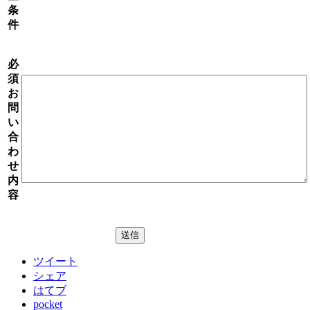
条
件
必
須
お
問
い
合
わ
せ
内
容
ツイート
シェア
はてブ
pocket