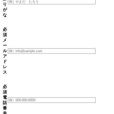
り
が
な
必
須
メ
ー
ル
ア
ド
レ
ス
必
須
電
話
番
号