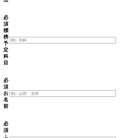
必
須
標
榜
予
定
科
目
必
須
お
名
前
必
須
ふ