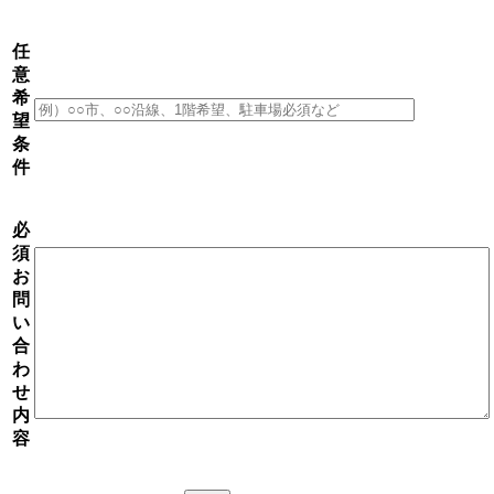
任
意
希
望
条
件
必
須
お
問
い
合
わ
せ
内
容