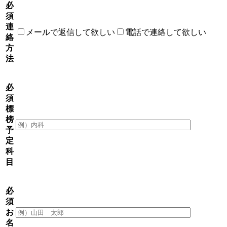
必
須
連
メールで返信して欲しい
電話で連絡して欲しい
絡
方
法
必
須
標
榜
予
定
科
目
必
須
お
名