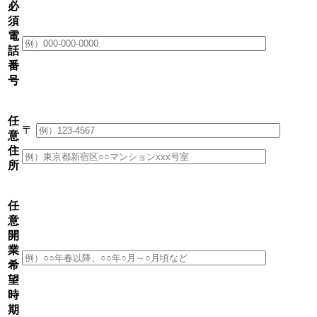
必
須
電
話
番
号
任
〒
意
住
所
任
意
開
業
希
望
時
期