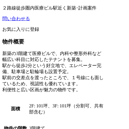
２路線徒歩圏内
医療ビル
駅近く
新築･計画案件
問い合わせる
お気に入りに登録
物件概要
新築の3階建て医療ビルで、内科や整形外科など
幅広い科目に対応したテナントを募集。
駅から徒歩2分という好立地で、エレベーター完
備、駐車場と駐輪場も設置予定。
駅前の交差点を渡ったところで、１号線にも面し
ているため、視認性も優れています。
利便性と広い区画が魅力の物件です。
2F: 101坪、3F: 101坪（分割可、共有
面積
部含む）
物件の階数
3階建て