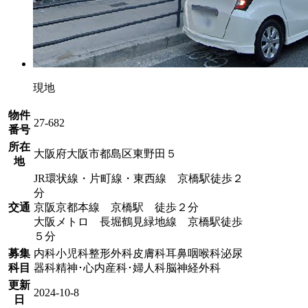
現地
物件
27-682
番号
所在
大阪府大阪市都島区東野田５
地
JR環状線・片町線・東西線 京橋駅徒歩２
分
交通
京阪京都本線 京橋駅 徒歩２分
大阪メトロ 長堀鶴見緑地線 京橋駅徒歩
５分
募集
内科
小児科
整形外科
皮膚科
耳鼻咽喉科
泌尿
科目
器科
精神･心内
産科･婦人科
脳神経外科
更新
2024-10-8
日