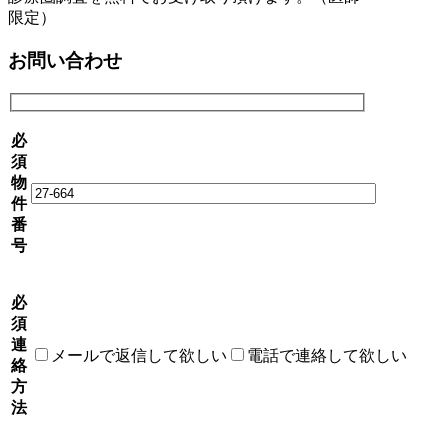
限定）
お問い合わせ
必
須
物
件
番
号
必
須
連
メールで返信して欲しい
電話で連絡して欲しい
絡
方
法