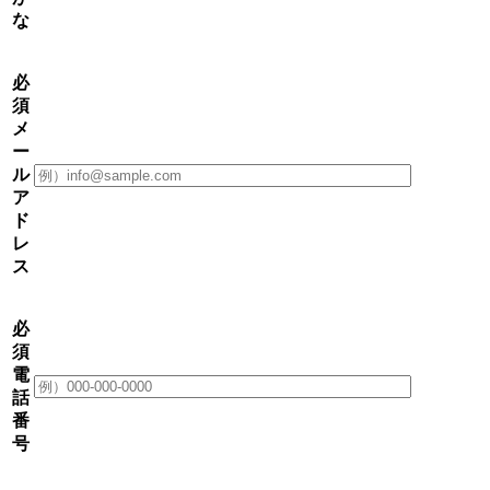
な
必
須
メ
ー
ル
ア
ド
レ
ス
必
須
電
話
番
号