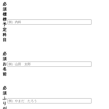
必
須
標
榜
予
定
科
目
必
須
お
名
前
必
須
ふ
り
が