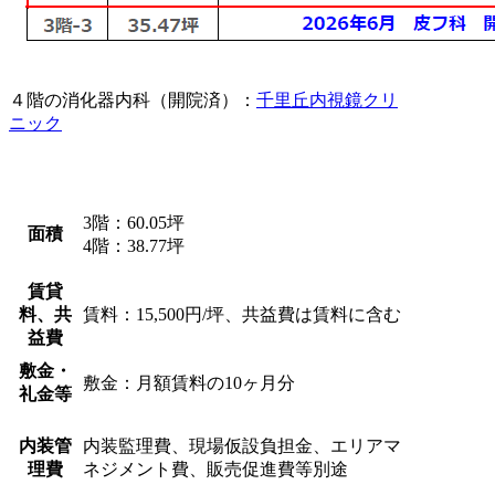
４階の消化器内科（開院済）：
千里丘内視鏡クリ
ニック
3階：60.05坪
面積
4階：38.77坪
賃貸
料、共
賃料：15,500円/坪、共益費は賃料に含む
益費
敷金・
敷金：月額賃料の10ヶ月分
礼金等
内装管
内装監理費、現場仮設負担金、エリアマ
理費
ネジメント費、販売促進費等別途