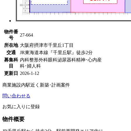
物件番
27-664
号
所在地
大阪府摂津市千里丘1丁目
交通
JR東海道本線『千里丘駅』徒歩2分
募集科
内科
整形外科
眼科
泌尿器科
精神･心内
産
目
科･婦人科
更新日
2026-1-12
商業施設内
駅近く
新築･計画案件
問い合わせる
お気に入りに登録
物件概要