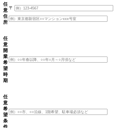
任
〒
意
住
所
任
意
開
業
希
望
時
期
任
意
希
望
条
件