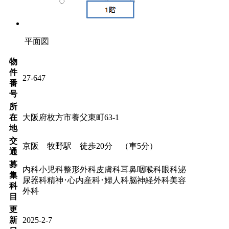
平面図
物
件
27-647
番
号
所
在
大阪府枚方市養父東町63-1
地
交
京阪 牧野駅 徒歩20分 （車5分）
通
募
内科
小児科
整形外科
皮膚科
耳鼻咽喉科
眼科
泌
集
尿器科
精神･心内
産科･婦人科
脳神経外科
美容
科
外科
目
更
新
2025-2-7