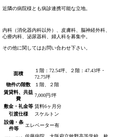
近隣の病院様とも病診連携可能な立地。
内科（消化器内科以外）、皮膚科、脳神経外科、
心療内科、泌尿器科、婦人科を募集中。
その他に関してはお問い合わせ下さい。
１階：72.54坪、２階：47.43坪・
面積
72.75坪
物件の階数
１階、２階
賃貸料、共益
7,000円/坪
費
敷金・礼金等
賃料6ヶ月分
引渡仕様
スケルトン
設備・条
エレベーター有
件等
佐藤病院、大阪府立牧野高等学校、枚