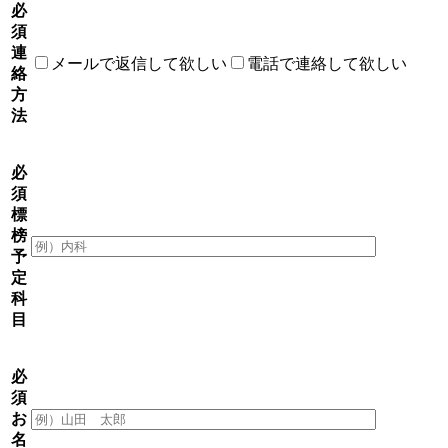
必
須
連
メールで返信して欲しい
電話で連絡して欲しい
絡
方
法
必
須
標
榜
予
定
科
目
必
須
お
名