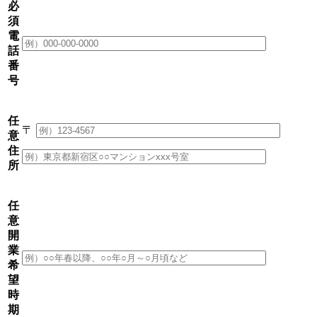
必
須
電
話
番
号
任
〒
意
住
所
任
意
開
業
希
望
時
期