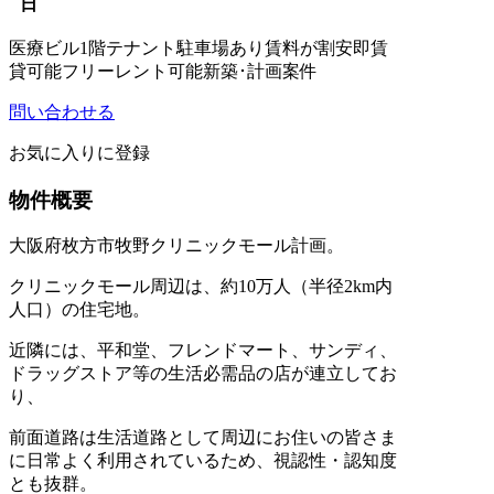
日
医療ビル
1階テナント
駐車場あり
賃料が割安
即賃
貸可能
フリーレント可能
新築･計画案件
問い合わせる
お気に入りに登録
物件概要
大阪府枚方市牧野クリニックモール計画。
クリニックモール周辺は、約10万人（半径2km内
人口）の住宅地。
近隣には、平和堂、フレンドマート、サンディ、
ドラッグストア等の生活必需品の店が連立してお
り、
前面道路は生活道路として周辺にお住いの皆さま
に日常よく利用されているため、視認性・認知度
とも抜群。