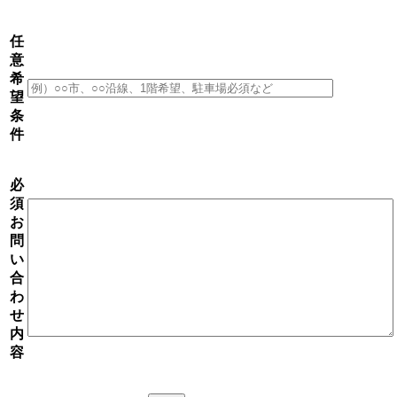
任
意
希
望
条
件
必
須
お
問
い
合
わ
せ
内
容