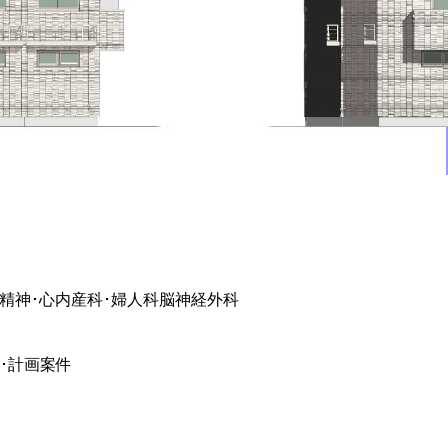
精神･心内
産科･婦人科
脳神経外科
･計画案件