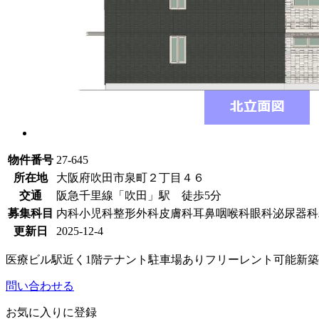
物件番号
27-645
所在地
大阪府吹田市泉町２丁目４６
交通
阪急千里線「吹田」駅 徒歩5分
募集科目
内科
小児科
整形外科
皮膚科
耳鼻咽喉科
眼科
泌尿器科
更新日
2025-12-4
医療ビル
駅近く
1階テナント
駐車場あり
フリーレント可能
新築
問い合わせる
お気に入りに登録