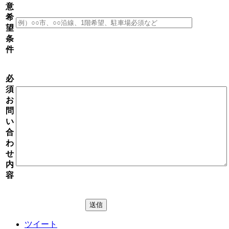
意
希
望
条
件
必
須
お
問
い
合
わ
せ
内
容
ツイート