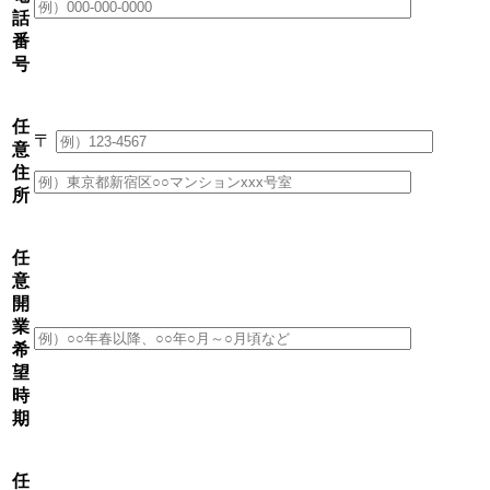
話
番
号
任
〒
意
住
所
任
意
開
業
希
望
時
期
任