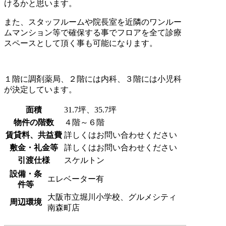
けるかと思います。
また、スタッフルームや院長室を近隣のワンルー
ムマンション等で確保する事でフロアを全て診療
スペースとして頂く事も可能になります。
１階に調剤薬局、２階には内科、３階には小児科
が決定しています。
面積
31.7坪、35.7坪
物件の階数
４階～６階
賃貸料、共益費
詳しくはお問い合わせください
敷金・礼金等
詳しくはお問い合わせください
引渡仕様
スケルトン
設備・条
エレベーター有
件等
大阪市立堀川小学校、グルメシティ
周辺環境
南森町店