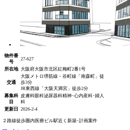
物件番
27-627
号
所在地
大阪府大阪市北区紅梅町2番1号
大阪メトロ堺筋線・谷町線「南森町」徒
交通
歩3分
JR東西線「大阪天満宮」徒歩2分
募集科
皮膚科
眼科
泌尿器科
精神･心内
産科･婦人
目
科
更新日
2026-2-4
２路線徒歩圏内
医療ビル
駅近く
新築･計画案件