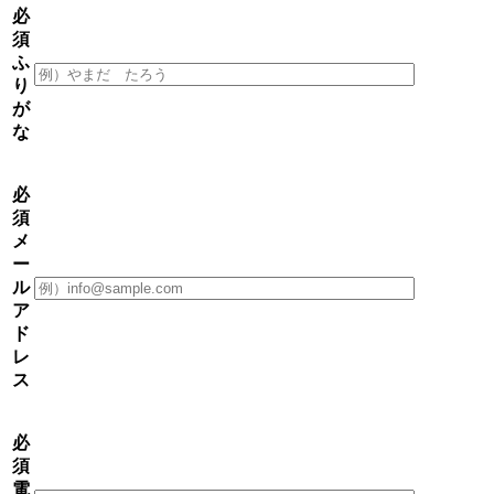
必
須
ふ
り
が
な
必
須
メ
ー
ル
ア
ド
レ
ス
必
須
電