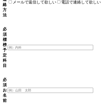
メールで返信して欲しい
電話で連絡して欲しい
絡
方
法
必
須
標
榜
予
定
科
目
必
須
お
名
前