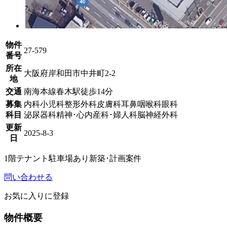
物件
27-579
番号
所在
大阪府岸和田市中井町2-2
地
交通
南海本線春木駅徒歩14分
募集
内科
小児科
整形外科
皮膚科
耳鼻咽喉科
眼科
科目
泌尿器科
精神･心内
産科･婦人科
脳神経外科
更新
2025-8-3
日
1階テナント
駐車場あり
新築･計画案件
問い合わせる
お気に入りに登録
物件概要