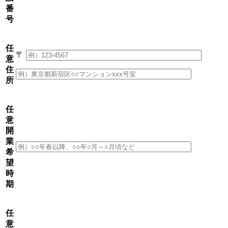
番
号
任
〒
意
住
所
任
意
開
業
希
望
時
期
任
意