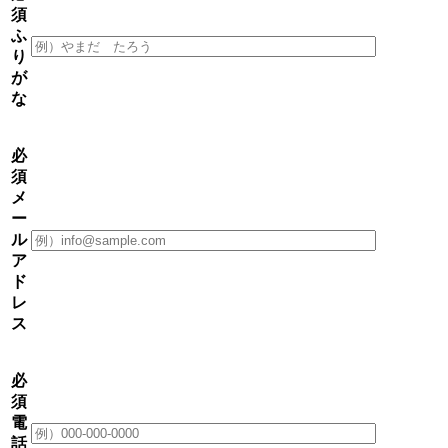
須
ふ
り
が
な
必
須
メ
ー
ル
ア
ド
レ
ス
必
須
電
話