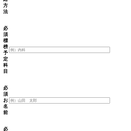
方
法
必
須
標
榜
予
定
科
目
必
須
お
名
前
必