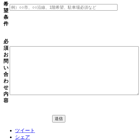
希
望
条
件
必
須
お
問
い
合
わ
せ
内
容
ツイート
シェア