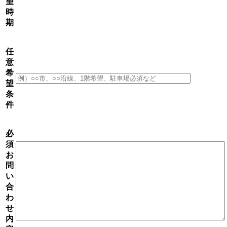
望
時
期
任
意
希
望
条
件
必
須
お
問
い
合
わ
せ
内