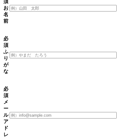
須
お
名
前
必
須
ふ
り
が
な
必
須
メ
ー
ル
ア
ド
レ