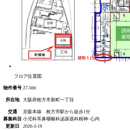
フロア位置図
物件番号
27-566
所在地
大阪府枚方市新町一丁目
交通
京阪本線 枚方市駅から徒歩1分
募集科目
小児科
耳鼻咽喉科
泌尿器科
精神･心内
更新日
2026-3-19