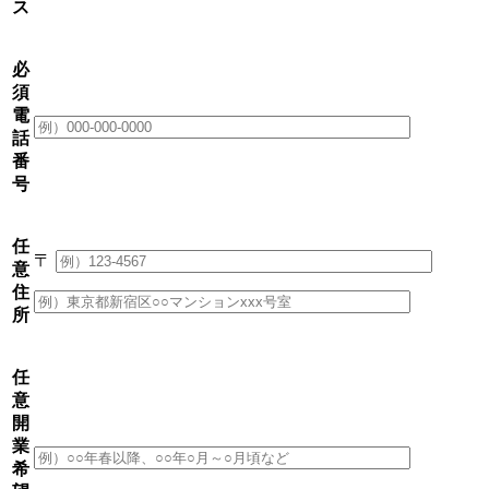
ス
必
須
電
話
番
号
任
〒
意
住
所
任
意
開
業
希