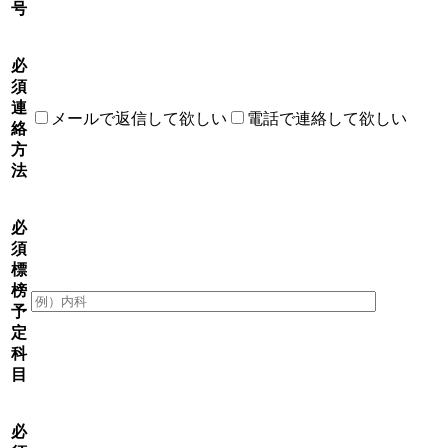
号
必
須
連
メールで返信して欲しい
電話で連絡して欲しい
絡
方
法
必
須
標
榜
予
定
科
目
必