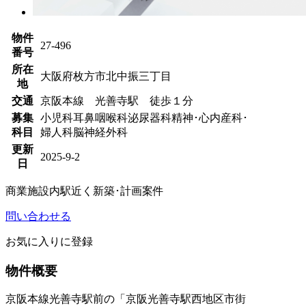
物件
27-496
番号
所在
大阪府枚方市北中振三丁目
地
交通
京阪本線 光善寺駅 徒歩１分
募集
小児科
耳鼻咽喉科
泌尿器科
精神･心内
産科･
科目
婦人科
脳神経外科
更新
2025-9-2
日
商業施設内
駅近く
新築･計画案件
問い合わせる
お気に入りに登録
物件概要
京阪本線光善寺駅前の「京阪光善寺駅西地区市街