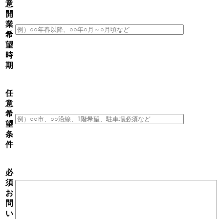
意
開
業
希
望
時
期
任
意
希
望
条
件
必
須
お
問
い