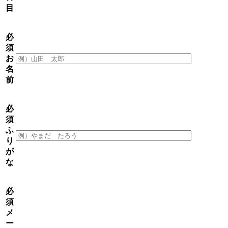
目
必
須
お
名
前
必
須
ふ
り
が
な
必
須
メ
ー