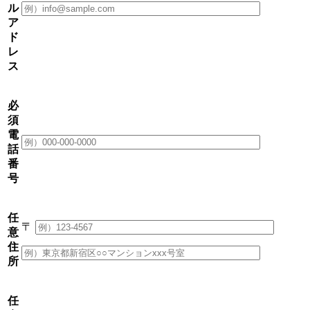
ル
ア
ド
レ
ス
必
須
電
話
番
号
任
〒
意
住
所
任