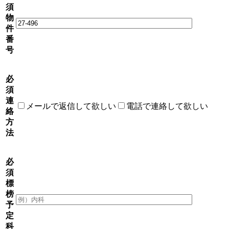
須
物
件
番
号
必
須
連
メールで返信して欲しい
電話で連絡して欲しい
絡
方
法
必
須
標
榜
予
定
科