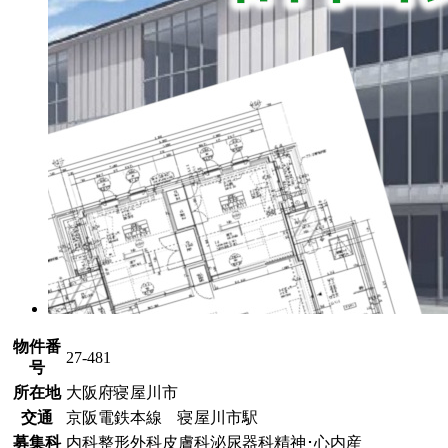
物件番
27-481
号
所在地
大阪府寝屋川市
交通
京阪電鉄本線 寝屋川市駅
募集科
内科
整形外科
皮膚科
泌尿器科
精神･心内
産