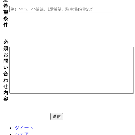
希
望
条
件
必
須
お
問
い
合
わ
せ
内
容
ツイート
シェア