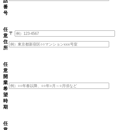
話
番
号
任
〒
意
住
所
任
意
開
業
希
望
時
期
任
意