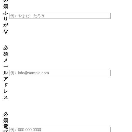
必
須
ふ
り
が
な
必
須
メ
ー
ル
ア
ド
レ
ス
必
須
電