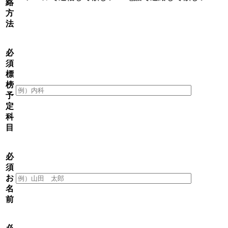
絡
方
法
必
須
標
榜
予
定
科
目
必
須
お
名
前