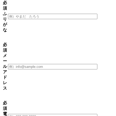
必
須
ふ
り
が
な
必
須
メ
ー
ル
ア
ド
レ
ス
必
須
電