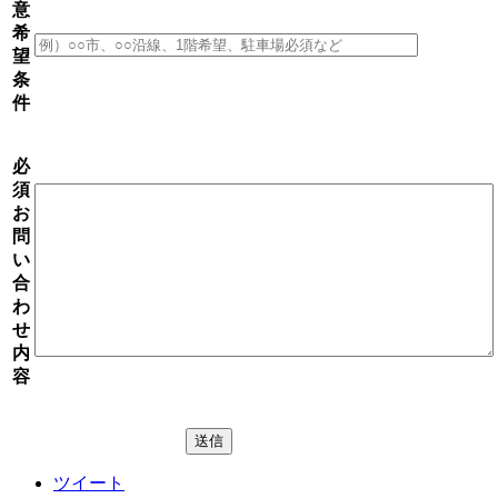
意
希
望
条
件
必
須
お
問
い
合
わ
せ
内
容
ツイート