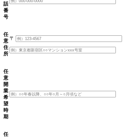
話
番
号
任
〒
意
住
所
任
意
開
業
希
望
時
期
任