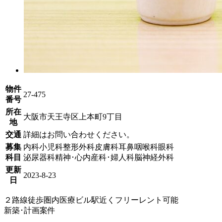
物件
27-475
番号
所在
大阪市天王寺区上本町9丁目
地
交通
詳細はお問い合わせください。
募集
内科
小児科
整形外科
皮膚科
耳鼻咽喉科
眼科
科目
泌尿器科
精神･心内
産科･婦人科
脳神経外科
更新
2023-8-23
日
２路線徒歩圏内
医療ビル
駅近く
フリーレント可能
新築･計画案件