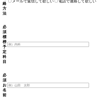
メールで返信して欲しい
電話で連絡して欲しい
絡
方
法
必
須
標
榜
予
定
科
目
必
須
お
名
前