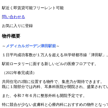
駅近く
即賃貸可能
フリーレント可能
問い合わせる
お気に入りに登録
物件概要
～
メディカルガーデン津田駅前
～
１日平均成功客数が１万人を超えるJR学研都市線「津田駅」
駅前ロータリーに面する新しいビルの医療フロアです。
（2022年春完成済）
共同住宅の2階に位置する物件で、集患力が期待できます。
既に１階部分では内科、耳鼻科医院が開院され、盛業されて
また、令和７年６月に整形外科も開院予定です。
特に競合が少ない皮膚科と心療内科におすすめの物件となっ