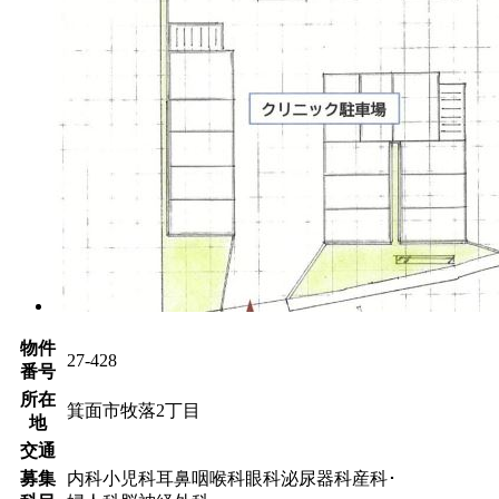
物件
27-428
番号
所在
箕面市牧落2丁目
地
交通
募集
内科
小児科
耳鼻咽喉科
眼科
泌尿器科
産科･