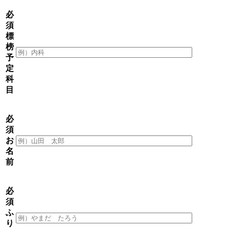
必
須
標
榜
予
定
科
目
必
須
お
名
前
必
須
ふ
り