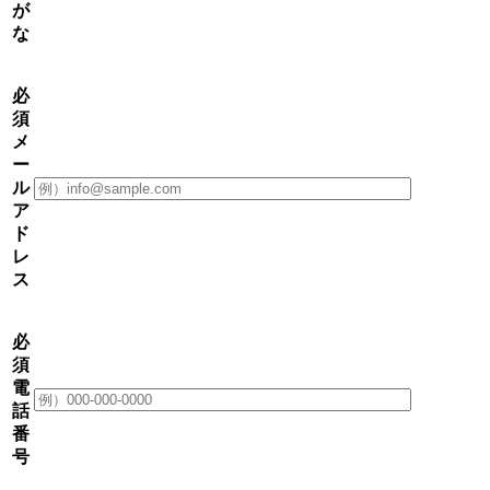
が
な
必
須
メ
ー
ル
ア
ド
レ
ス
必
須
電
話
番
号