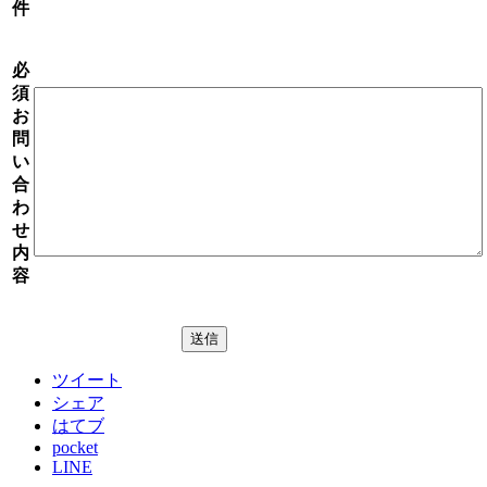
件
必
須
お
問
い
合
わ
せ
内
容
ツイート
シェア
はてブ
pocket
LINE