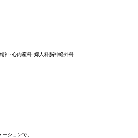
精神･心内
産科･婦人科
脳神経外科
ケーションで、