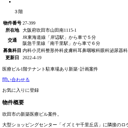
３階
物件番号
27-399
所在地
大阪府吹田市山田南1115-1
JR東海道線「岸辺駅」から車で５分
交通
阪急千里線「南千里駅」から車で６分
募集科目
内科
小児科
整形外科
皮膚科
耳鼻咽喉科
眼科
泌尿器科
更新日
2022-4-19
医療ビル
1階テナント
駐車場あり
新築･計画案件
問い合わせる
お気に入りに登録
物件概要
吹田市の新築医療ビル案件。
大型ショッピングセンター「イズミヤ千里丘店」に隣接のロ