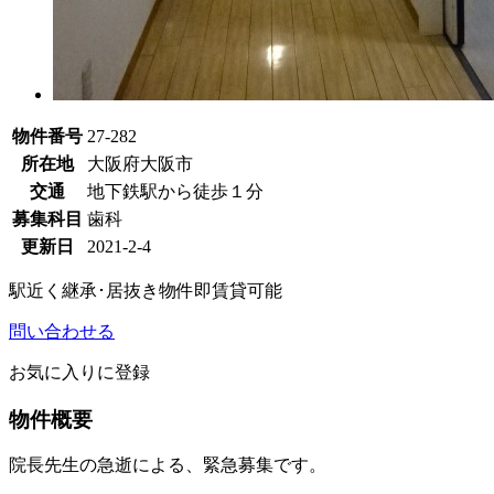
物件番号
27-282
所在地
大阪府大阪市
交通
地下鉄駅から徒歩１分
募集科目
歯科
更新日
2021-2-4
駅近く
継承･居抜き物件
即賃貸可能
問い合わせる
お気に入りに登録
物件概要
院長先生の急逝による、緊急募集です。