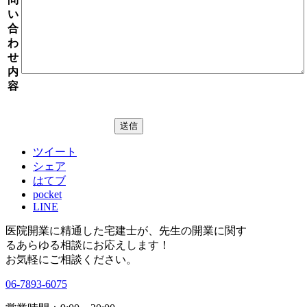
い
合
わ
せ
内
容
ツイート
シェア
はてブ
pocket
LINE
医院開業に精通した宅建士が、
先生の開業に関す
る
あらゆる相談にお応えします！
お気軽にご相談ください。
06-7893-6075