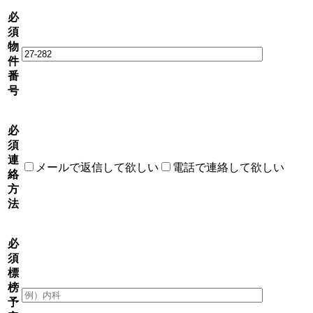
必
須
物
件
番
号
必
須
連
メールで返信して欲しい
電話で連絡して欲しい
絡
方
法
必
須
標
榜
予