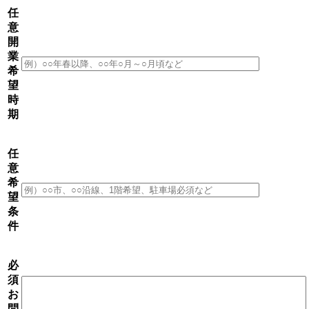
任
意
開
業
希
望
時
期
任
意
希
望
条
件
必
須
お
問