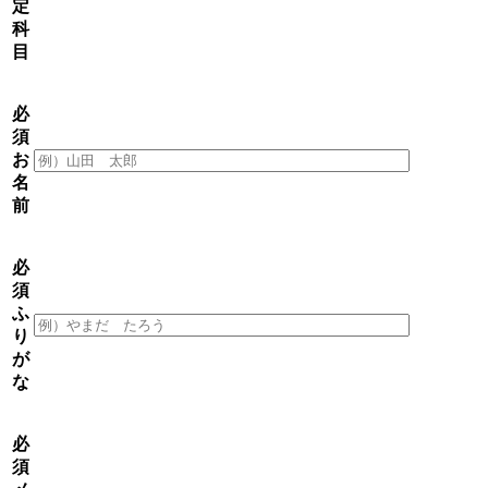
定
科
目
必
須
お
名
前
必
須
ふ
り
が
な
必
須