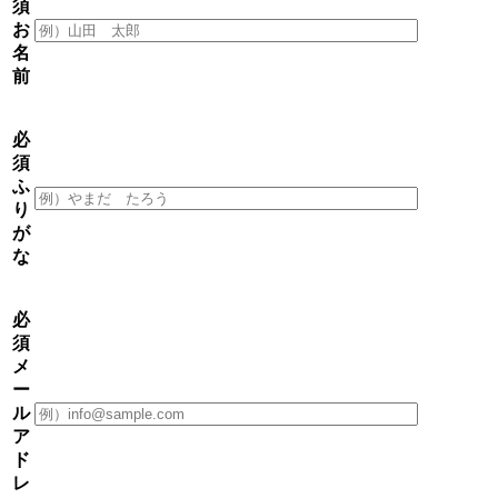
須
お
名
前
必
須
ふ
り
が
な
必
須
メ
ー
ル
ア
ド
レ