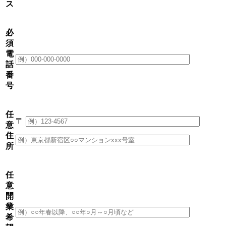
ス
必
須
電
話
番
号
任
〒
意
住
所
任
意
開
業
希