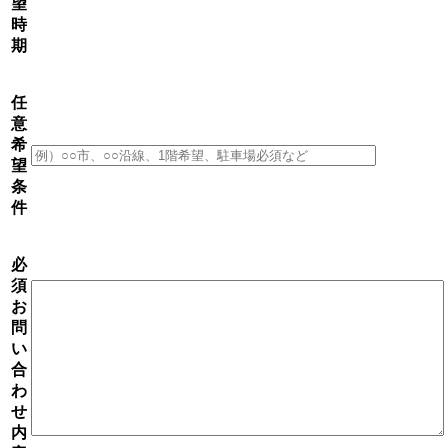
望
時
期
任
意
希
望
条
件
必
須
お
問
い
合
わ
せ
内