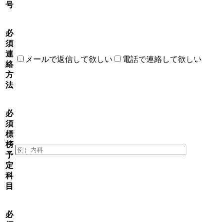
号
必
須
連
メールで返信して欲しい
電話で連絡して欲しい
絡
方
法
必
須
標
榜
予
定
科
目
必