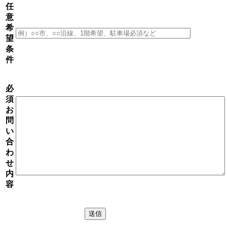
任
意
希
望
条
件
必
須
お
問
い
合
わ
せ
内
容