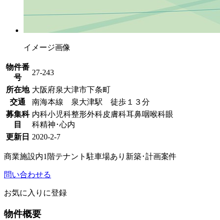
イメージ画像
物件番
27-243
号
所在地
大阪府泉大津市下条町
交通
南海本線 泉大津駅 徒歩１３分
募集科
内科
小児科
整形外科
皮膚科
耳鼻咽喉科
眼
目
科
精神･心内
更新日
2020-2-7
商業施設内
1階テナント
駐車場あり
新築･計画案件
問い合わせる
お気に入りに登録
物件概要