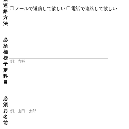
連
メールで返信して欲しい
電話で連絡して欲しい
絡
方
法
必
須
標
榜
予
定
科
目
必
須
お
名
前