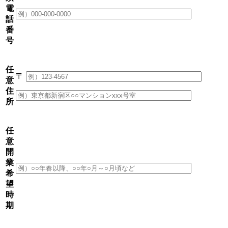
電
話
番
号
任
〒
意
住
所
任
意
開
業
希
望
時
期