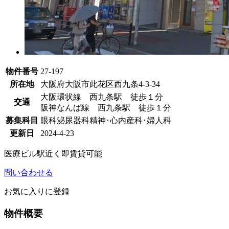
物件番号
27-197
所在地
大阪府大阪市此花区西九条4-3-34
大阪環状線 西九条駅 徒歩１分
交通
阪神なんば線 西九条駅 徒歩１分
募集科目
眼科
泌尿器科
精神･心内
産科･婦人科
更新日
2024-4-23
医療ビル
駅近く
即賃貸可能
問い合わせる
お気に入りに登録
物件概要