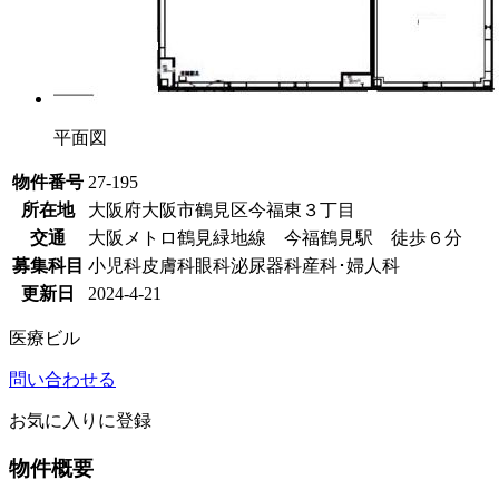
平面図
物件番号
27-195
所在地
大阪府大阪市鶴見区今福東３丁目
交通
大阪メトロ鶴見緑地線 今福鶴見駅 徒歩６分
募集科目
小児科
皮膚科
眼科
泌尿器科
産科･婦人科
更新日
2024-4-21
医療ビル
問い合わせる
お気に入りに登録
物件概要