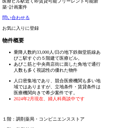
医療ビル
駅近く
即賃貸可能
フリーレント可能
新
築･計画案件
問い合わせる
お気に入りに登録
物件概要
乗降人数約33,000人/日の地下鉄御堂筋線あ
びこ駅すぐの５階建て医療ビル。
あびこ筋と中央商店街に面した角地で通行
人数も多く視認性の優れた物件
人口密集地であり、競合医療機関も多い地
域ではありますが、
立地条件・賃貸条件は
医療機関向きで希少案件です。
2024年2月現在、婦人科商談中です
１階：調剤薬局・コンビニエンスストア