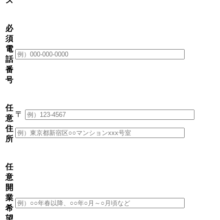
ス
必
須
電
話
番
号
任
〒
意
住
所
任
意
開
業
希
望