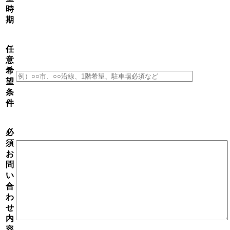
時
期
任
意
希
望
条
件
必
須
お
問
い
合
わ
せ
内
容