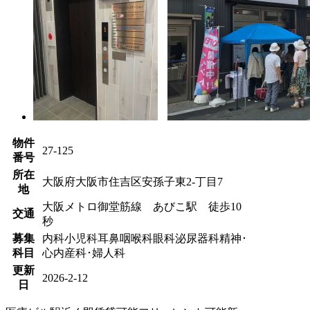
物件
27-125
番号
所在
大阪府大阪市住吉区安孫子東2-丁目7
地
大阪メトロ御堂筋線 あびこ駅 徒歩10
交通
秒
募集
内科
小児科
耳鼻咽喉科
眼科
泌尿器科
精神･
科目
心内
産科･婦人科
更新
2026-2-12
日