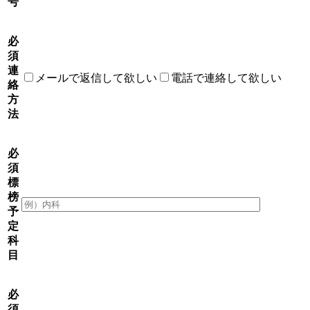
号
必
須
連
メールで返信して欲しい
電話で連絡して欲しい
絡
方
法
必
須
標
榜
予
定
科
目
必
須