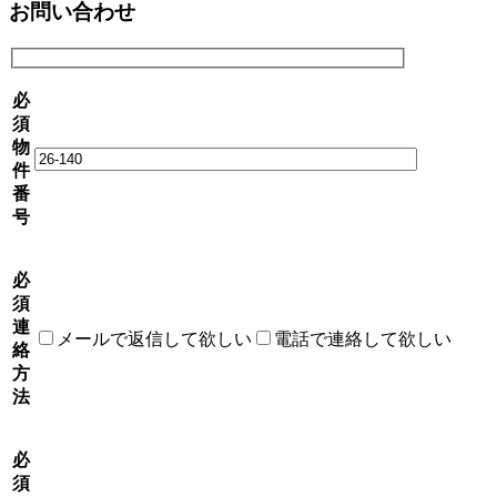
お問い合わせ
必
須
物
件
番
号
必
須
連
メールで返信して欲しい
電話で連絡して欲しい
絡
方
法
必
須