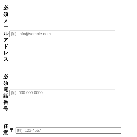
必
須
メ
ー
ル
ア
ド
レ
ス
必
須
電
話
番
号
任
〒
意