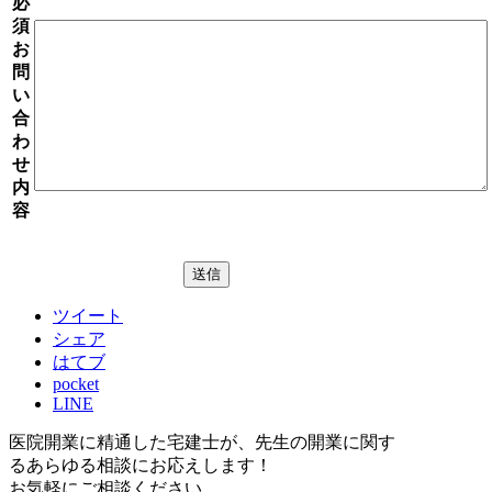
必
須
お
問
い
合
わ
せ
内
容
ツイート
シェア
はてブ
pocket
LINE
医院開業に精通した宅建士が、
先生の開業に関す
る
あらゆる相談にお応えします！
お気軽にご相談ください。