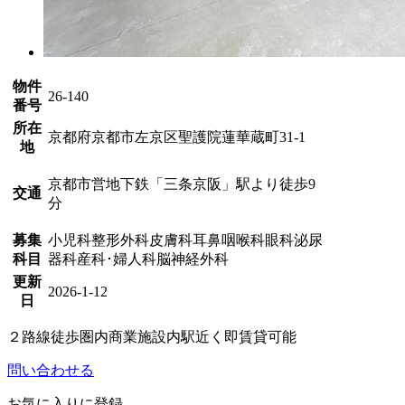
物件
26-140
番号
所在
京都府京都市左京区聖護院蓮華蔵町31-1
地
京都市営地下鉄「三条京阪」駅より徒歩9
交通
分
募集
小児科
整形外科
皮膚科
耳鼻咽喉科
眼科
泌尿
科目
器科
産科･婦人科
脳神経外科
更新
2026-1-12
日
２路線徒歩圏内
商業施設内
駅近く
即賃貸可能
問い合わせる
お気に入りに登録