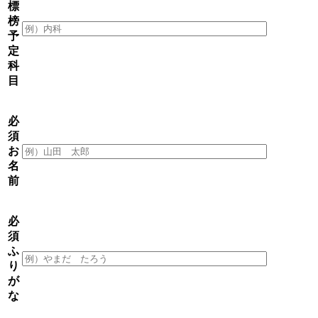
標
榜
予
定
科
目
必
須
お
名
前
必
須
ふ
り
が
な