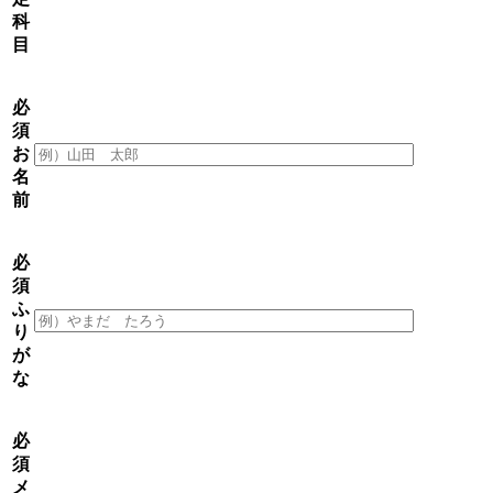
科
目
必
須
お
名
前
必
須
ふ
り
が
な
必
須
メ