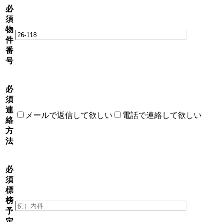
必
須
物
件
番
号
必
須
連
メールで返信して欲しい
電話で連絡して欲しい
絡
方
法
必
須
標
榜
予
定