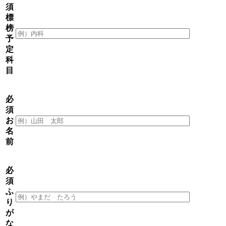
須
標
榜
予
定
科
目
必
須
お
名
前
必
須
ふ
り
が
な