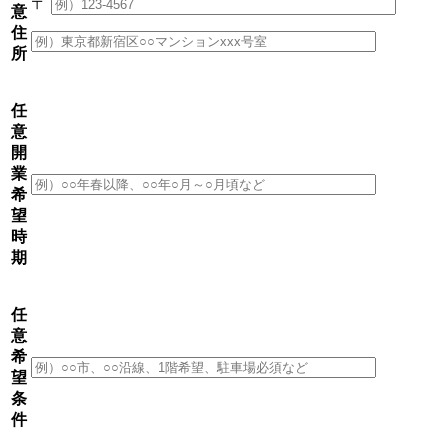
〒
意
住
所
任
意
開
業
希
望
時
期
任
意
希
望
条
件