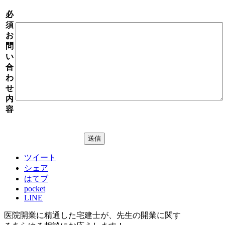
必
須
お
問
い
合
わ
せ
内
容
ツイート
シェア
はてブ
pocket
LINE
医院開業に精通した宅建士が、
先生の開業に関す