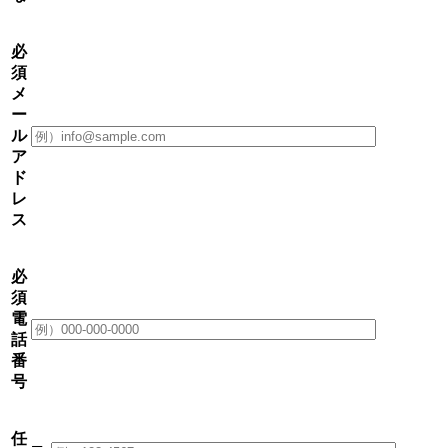
必
須
メ
ー
ル
ア
ド
レ
ス
必
須
電
話
番
号
任