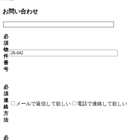
お問い合わせ
必
須
物
件
番
号
必
須
連
メールで返信して欲しい
電話で連絡して欲しい
絡
方
法
必