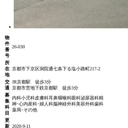
物
件
26-030
番
号
所
在
京都市下京区洞院通七条下る塩小路町217-2
地
交
JR京都駅 徒歩3分
通
京都市営地下鉄京都駅 徒歩3分
募
内科
小児科
皮膚科
耳鼻咽喉科
眼科
泌尿器科
精
集
神･心内
産科･婦人科
脳神経外科
美容外科
歯科
科
薬局･その他
目
更
新
2020-9-11