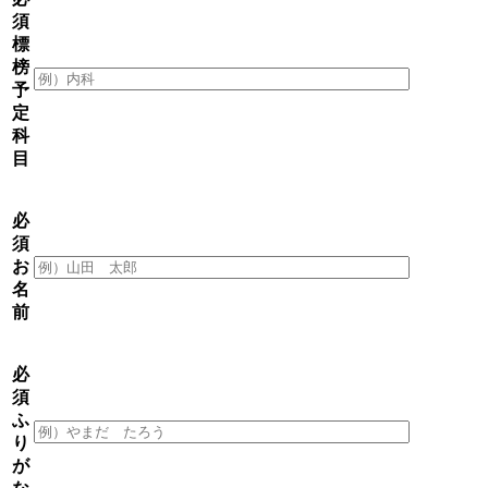
須
標
榜
予
定
科
目
必
須
お
名
前
必
須
ふ
り
が