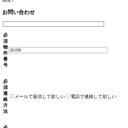
お問い合わせ
必
須
物
件
番
号
必
須
連
メールで返信して欲しい
電話で連絡して欲しい
絡
方
法
必