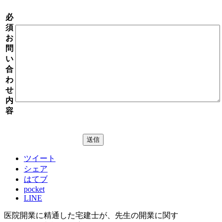
必
須
お
問
い
合
わ
せ
内
容
ツイート
シェア
はてブ
pocket
LINE
医院開業に精通した宅建士が、
先生の開業に関す