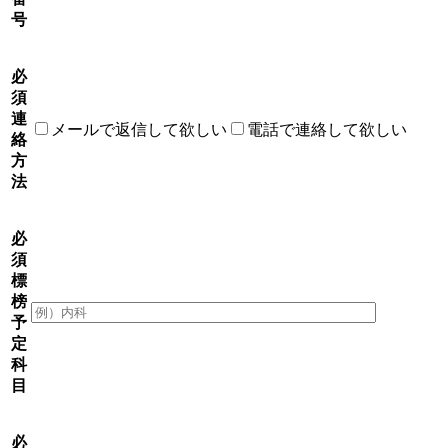
号
必
須
連
メールで返信して欲しい
電話で連絡して欲しい
絡
方
法
必
須
標
榜
予
定
科
目
必