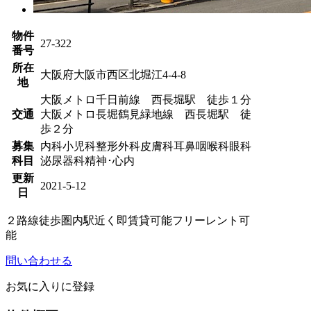
物件
27-322
番号
所在
大阪府大阪市西区北堀江4-4-8
地
大阪メトロ千日前線 西長堀駅 徒歩１分
交通
大阪メトロ長堀鶴見緑地線 西長堀駅 徒
歩２分
募集
内科
小児科
整形外科
皮膚科
耳鼻咽喉科
眼科
科目
泌尿器科
精神･心内
更新
2021-5-12
日
２路線徒歩圏内
駅近く
即賃貸可能
フリーレント可
能
問い合わせる
お気に入りに登録