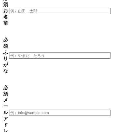
須
お
名
前
必
須
ふ
り
が
な
必
須
メ
ー
ル
ア
ド
レ