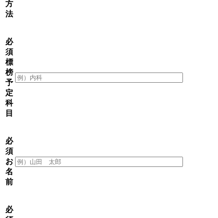
方
法
必
須
標
榜
予
定
科
目
必
須
お
名
前
必