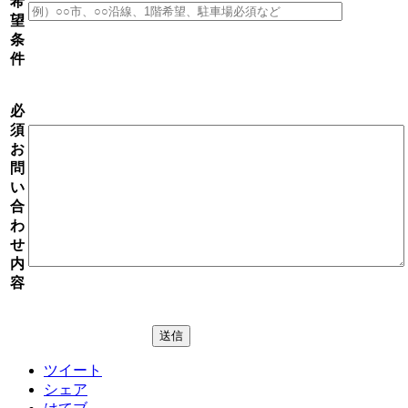
希
望
条
件
必
須
お
問
い
合
わ
せ
内
容
ツイート
シェア