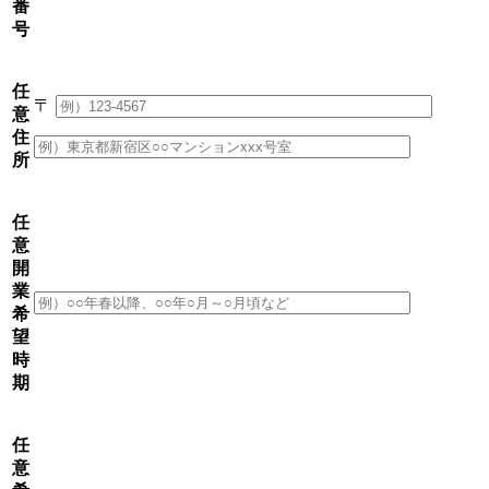
番
号
任
〒
意
住
所
任
意
開
業
希
望
時
期
任
意