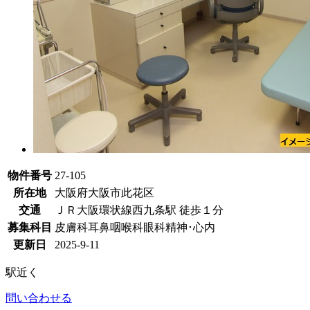
物件番号
27-105
所在地
大阪府大阪市此花区
交通
ＪＲ大阪環状線西九条駅 徒歩１分
募集科目
皮膚科
耳鼻咽喉科
眼科
精神･心内
更新日
2025-9-11
駅近く
問い合わせる