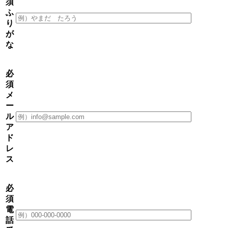
須
ふ
り
が
な
必
須
メ
ー
ル
ア
ド
レ
ス
必
須
電
話